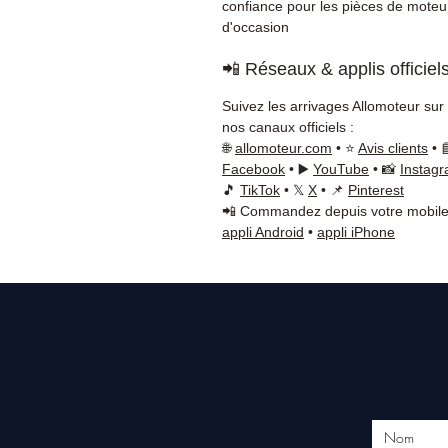
confiance pour les pièces de moteu
d'occasion
📲 Réseaux & applis officiel
Suivez les arrivages Allomoteur sur
nos canaux officiels :
🌐
allomoteur.com
• ⭐
Avis clients
• 
Facebook
• ▶️
YouTube
• 📸
Instag
🎵
TikTok
• 𝕏
X
• 📌
Pinterest
📲 Commandez depuis votre mobile
appli Android
•
appli iPhone