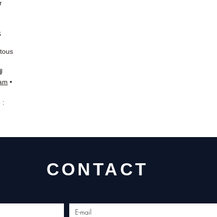
r
s
 tous
📘
ram
•
 :
CONTACT