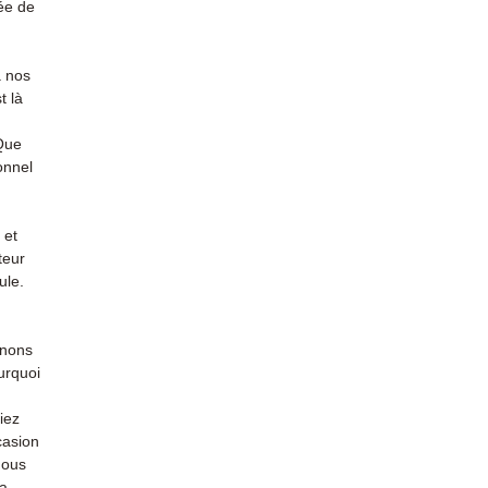
ée de
à nos
t là
 Que
onnel
 et
teur
ule.
enons
urquoi
iez
casion
nous
la