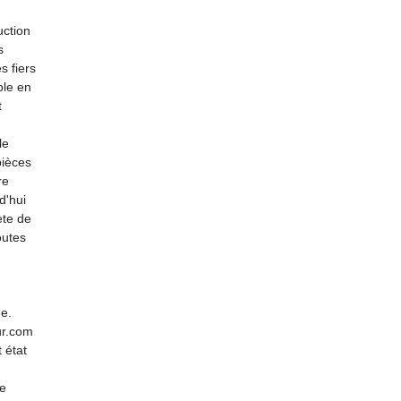
uction
s
s fiers
ble en
t
le
pièces
re
d'hui
ète de
outes
de.
ur.com
 état
de