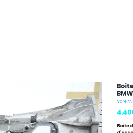
Boit
BMW
Varenr.
4.40
Boite 
d'occas