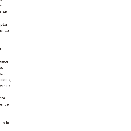
re
e en
mpter
ience
t
pièce,
es
hat.
cises,
ns sur
tre
rience
 à la