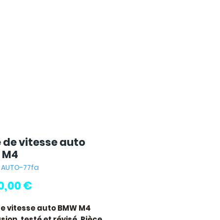
e de vitesse auto
 M4
: AUTO-77fa
Pris
0,00 €
de vitesse auto BMW M4
ion, testé et révisé. Pièce