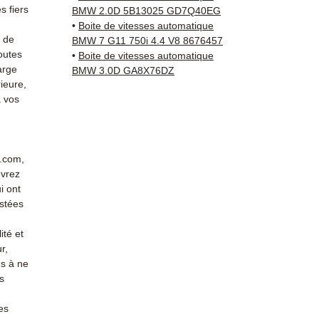
reste 
 fiers
BMW 2.0D 5B13025 GD7Q40EG
+33 6 3
•
Boite de vitesses automatique
vérific
s de
BMW 7 G11 750i 4.4 V8 8676457
outes
Livrais
•
Boite de vitesses automatique
arge
BMW 3.0D GA8X76DZ
5 à 7 
ieure,
métrop
 vos
sur pa
en Eur
Allema
Bas, P
r.com,
3 mois
evrez
profes
i ont
Contac
stées
(Whats
ité et
conta
r,
s à ne
s
es