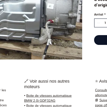
d'orig
Caract
Antal
*
Kilo
Mar
État 
ava
Gara
Quand 
vitess
vibrati
rappor
l'embr
est so
qu'une
🔗 Voir aussi nos autres
⭐ Avis
Compat
moteurs
vérifi
 les
Consult
sur vo
allomot
•
Boite de vitesses automatique
direct
tre
📘
Suiv
BMW 2.0i GDF32AG
BMW. N
ièces
page of
•
Boite de vitesses automatique