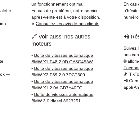
Compat
un fonctionnement optimal.
En cas d
vérifi
alette
En cas de problème, notre service
n'hésit
sur vo
après-vente est à votre disposition.
numéro 
ion.
⭐
Consultez les avis de nos clients
direct
BMW. N
🔗 Voir aussi nos autres
📲 Rés
reste 
moteurs
+33 6 3
Suivez 
vérific
nos cana
•
Boite de vitesses automatique
Livrais
te
🌐
allom
BMW X1 F48 2.0D GA8G45AW
5 à 7 
Facebo
•
Boite de vitesses automatique
métrop
ook —
🎵
TikT
BMW X2 F39 2.0 7DCT300
📲 Comm
sur pa
•
Boite de vitesses automatique
appli A
BMW X1 2.0d GD7Y40FG
en Eur
•
Boîte de vitesses automatique
Allema
BMW 3.0 diesel 8623251
Bas, P
3 mois
profes
Contac
(Whats
conta