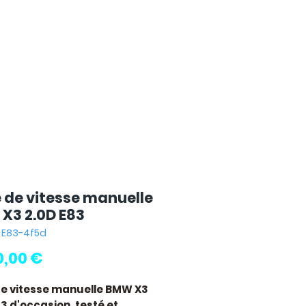
e de vitesse manuelle
X3 2.0D E83
: E83-4f5d
Pris
0,00 €
de vitesse manuelle BMW X3
83
d'occasion, testé et