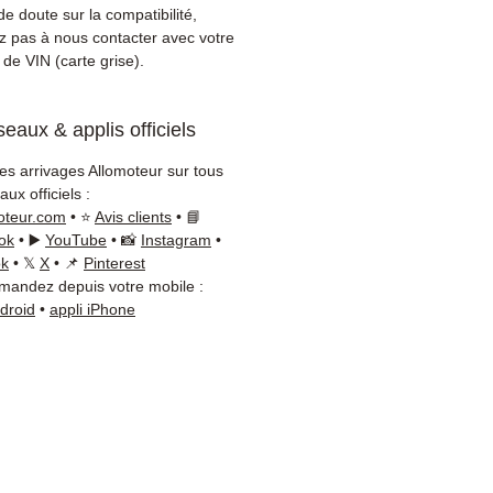
ibilité :
Avant commande,
e doute sur la compatibilité,
ez la référence moteur E83
ez pas à nous contacter avec votre
tre carte grise ou
de VIN (carte grise).
ement sur votre véhicule
otre équipe technique
eaux & applis officiels
disponible par WhatsApp au
8 71 66 54
pour toute
les arrivages Allomoteur sur tous
ation.
ux officiels :
on & garantie :
Expédition en
oteur.com
• ⭐
Avis clients
• 📘
jours ouvrés en France
ok
• ▶️
YouTube
• 📸
Instagram
•
olitaine, livraison gratuite
ok
• 𝕏
X
• 📌
Pinterest
andez depuis votre mobile :
lette sécurisée. Expédition
ndroid
•
appli iPhone
ope (Belgique, Suisse,
gne, Italie, Espagne, Pays-
ortugal) sur devis. Garantie
 pièces — montage par
sionnel obligatoire.
t :
📞 +33 6 38 71 66 54
App) — 📧
ct@allomoteur.com