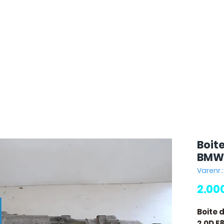
Boit
BMW 
Varenr.
2.00
Boite 
2.0D E