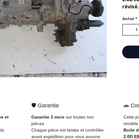
révisé.
constr
Antal
*
moteu
manuel
Caract
Kilo
Mar
Réfé
Tran
État 
ava
Gara
Quand 
vitess
🛡️ Garantie
🚗 Com
vibrati
rappor
ce et
Garantie 3 mois
sur toutes nos
Cette p
l'embr
pièces.
modèle 
est so
ds
Chaque pièce est testée et contrôlée
Boite 
qu'une
avant expédition pour vous assurer
2.0D E