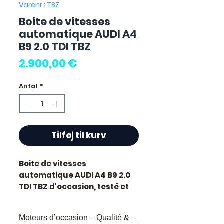
Varenr.: TBZ
Boite de vitesses
automatique AUDI A4
B9 2.0 TDI TBZ
Pris
2.900,00 €
Antal
*
Tilføj til kurv
Boite de vitesses
automatique AUDI A4 B9 2.0
TDI TBZ
d'occasion, testé et
révisé. Pièce d'origine
constructeur Audi. Cylindrée
Moteurs d’occasion – Qualité &
2.0L. Motorisation diesel.