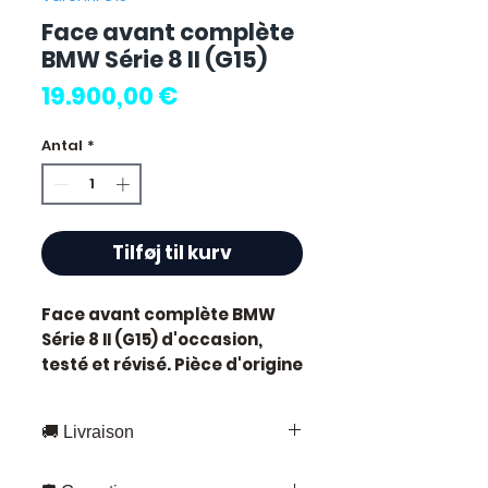
Face avant complète
BMW Série 8 II (G15)
Pris
19.900,00 €
Antal
*
Tilføj til kurv
Face avant complète BMW
Série 8 II (G15)
d'occasion,
testé et révisé. Pièce d'origine
constructeur BMW.
Caractéristiques techniques
🚚 Livraison
:
Kilométrage :
63 000 km
Livraison rapide partout en France