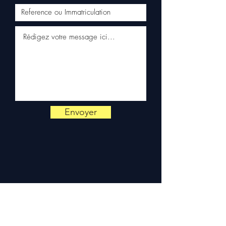
Expédition en 5 à 7 jours
ouvrés en France
métropolitaine, livraison
gratuite sur palette
sécurisée. Expédition en
Europe (Belgique, Suisse,
Allemagne, Italie, Espagne,
Pays-Bas, Portugal) sur
devis. Garantie 3 mois pièces
— montage par professionnel
Envoyer
obligatoire.
Contact :
📞 +33 6 38 71 66 54
(WhatsApp) — 📧
contact@allomoteur.com