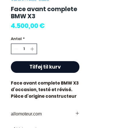
Face avant complete
BMW X3
Pris
4.500,00 €
Antal
*
Tilføj til kurv
Face avant complete BMW X3
d'occasion, testé et révisé.
Pièce d'origine constructeur
BMW.
Caractéristiques techniques
allomoteur.com
:
Kilométrage :
87 000 km
Votre
Destination
de Confiance pour