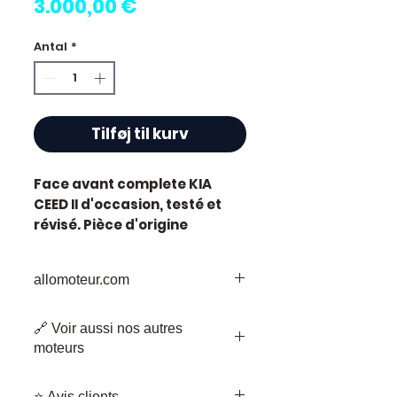
Pris
3.000,00 €
Antal
*
Tilføj til kurv
Face avant complete KIA
CEED II
d'occasion, testé et
révisé. Pièce d'origine
constructeur Kia.
Caractéristiques techniques
allomoteur.com
:
Kilométrage :
80 000 km
Votre
Destination
de Confiance pour
Marque :
Kia
🔗 Voir aussi nos autres
les Pièces de Moteur d'Occasion
État :
Occasion testée,
moteurs
Bienvenue chez Allomoteur.com,
contrôlée avant expédition
votre destination de confiance pour
•
Face avant complète Kia XCeed
Garantie :
3 mois pièces
les pièces de moteur d'occasion.
⭐ Avis clients