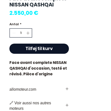
NISSAN QASHQAI
Pris
2.550,00 €
Antal
*
Tilføj til kurv
Face avant complete NISSAN
QASHQAI
d'occasion, testé et
révisé. Pièce d'origine
constructeur Nissan.
Caractéristiques techniques
allomoteur.com
:
Kilométrage :
87 000 km
Votre
Destination
de Confiance pour
Marque :
Nissan
🔗 Voir aussi nos autres
les Pièces de Moteur d'Occasion
État :
Occasion testée,
moteurs
Bienvenue chez Allomoteur.com,