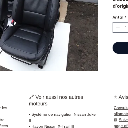
d'orig
Caract
Antal
*
Kilo
Mar
État 
ava
Gara
Quand 
Nissan
ou un 
pièce 
soluti
Compat
vérifi
🔗 Voir aussi nos autres
⭐ Avis
sur vo
moteurs
direct
 les
Consult
Nissan
allomot
•
Système de navigation Nissan Juke
reste 
tre
📘
Suiv
II
+33 6 3
ièces
page of
•
Hayon Nissan X-Trail III