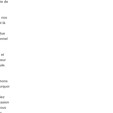
ée de
à nos
t là
 Que
onnel
 et
teur
ule.
enons
urquoi
iez
casion
nous
la