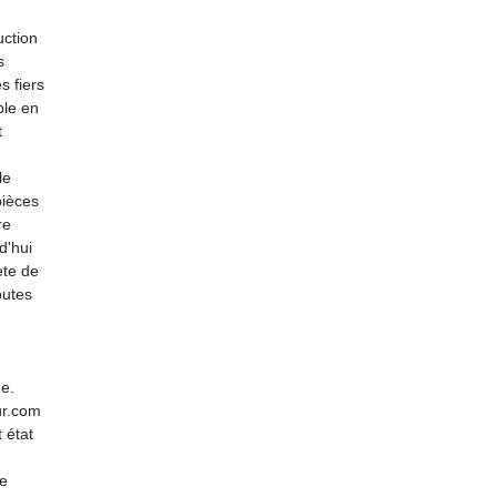
uction
s
s fiers
ble en
t
le
pièces
re
d'hui
ète de
outes
de.
ur.com
 état
de