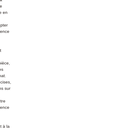
re
e en
mpter
ience
t
pièce,
es
hat.
cises,
ns sur
tre
rience
 à la