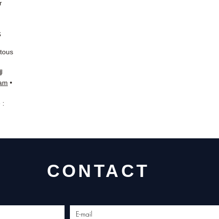
r
s
 tous
📘
ram
•
 :
CONTACT