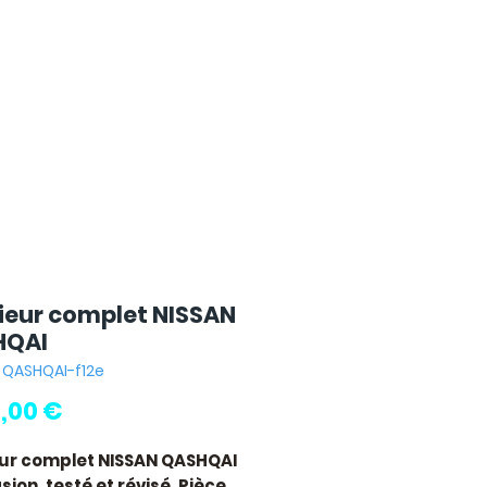
rieur complet NISSAN
HQAI
: QASHQAI-f12e
Pris
0,00 €
eur complet NISSAN QASHQAI
ion, testé et révisé. Pièce