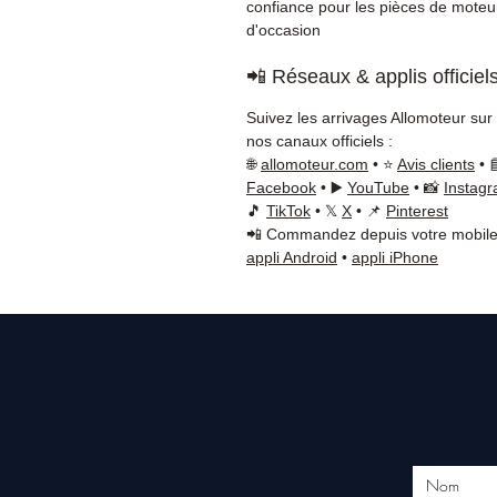
confiance pour les pièces de moteu
d'occasion
📲 Réseaux & applis officiel
Suivez les arrivages Allomoteur sur
nos canaux officiels :
🌐
allomoteur.com
• ⭐
Avis clients
• 
Facebook
• ▶️
YouTube
• 📸
Instag
🎵
TikTok
• 𝕏
X
• 📌
Pinterest
📲 Commandez depuis votre mobile
appli Android
•
appli iPhone