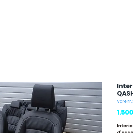
Inte
QAS
Varenr.
1.50
Interi
d'occas