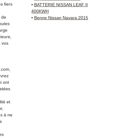
vérific
 fiers
•
BATTERIE NISSAN LEAF II
Livrais
400KWH
5 à 7 
s de
•
Benne Nissan Navara 2015
outes
métrop
arge
sur pa
ieure,
en Eur
 vos
Allema
Bas, P
3 mois
profes
r.com,
Contac
evrez
(Whats
i ont
conta
stées
ité et
r,
s à ne
s
es