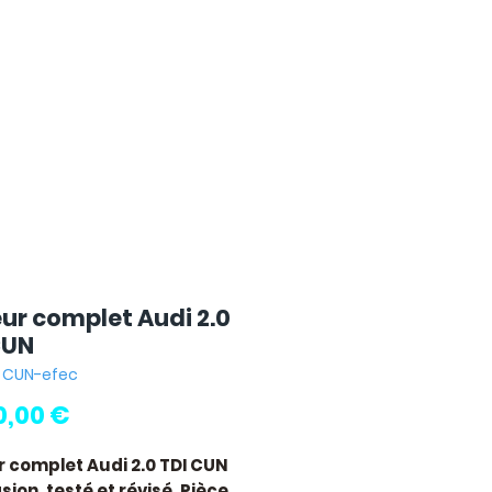
ur complet Audi 2.0
CUN
: CUN-efec
Pris
0,00 €
 complet Audi 2.0 TDI CUN
ion, testé et révisé. Pièce