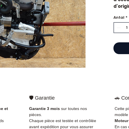
d'orig
Cylindr
Antal
*
Caract
Kilo
Mar
Cyli
Car
État 
ava
Gara
Quand
?
Casse
impor
d'huil
🛡️ Garantie
🚗 Com
voyan
simple
ce et
Garantie 3 mois
sur toutes nos
Cette p
supéri
pièces.
modèle 
standa
ds
Chaque pièce est testée et contrôlée
Moteur
Compat
avant expédition pour vous assurer
En cas d