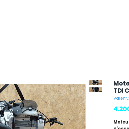
Mote
TDI 
Varenr.
4.20
Moteur
d'occas