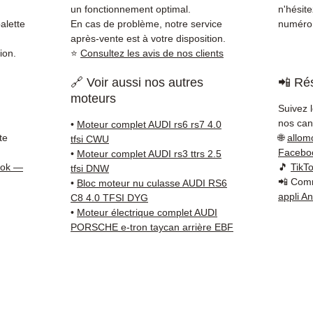
vérifi
un fonctionnement optimal.
n'hésit
sur vo
alette
En cas de problème, notre service
numéro 
direct
après-vente est à votre disposition.
ion.
⭐
Consultez les avis de nos clients
Audi. 
reste 
🔗 Voir aussi nos autres
📲 Rés
+33 6 3
moteurs
vérific
Suivez 
Livrais
nos cana
•
Moteur complet AUDI rs6 rs7 4.0
5 à 7 
te
🌐
allom
tfsi CWU
métrop
Facebo
•
Moteur complet AUDI rs3 ttrs 2.5
sur pa
ook —
🎵
TikT
tfsi DNW
📲 Comm
en Eur
•
Bloc moteur nu culasse AUDI RS6
appli A
C8 4.0 TFSI DYG
Allema
•
Moteur électrique complet AUDI
Bas, P
PORSCHE e-tron taycan arrière EBF
3 mois
profes
Contac
(Whats
conta