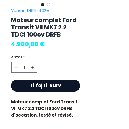
Varenr.: DRFB-432e
Moteur complet Ford
Transit VII MK7 2.2
TDCI 100cv DRFB
Pris
4.900,00 €
Antal
*
Tilføj til kurv
Moteur complet Ford Transit
VII MK7 2.2 TDCI 100cv DRFB
d'occasion, testé et révisé.
Pièce d'origine constructeur
Ford. Cylindrée 2.2L