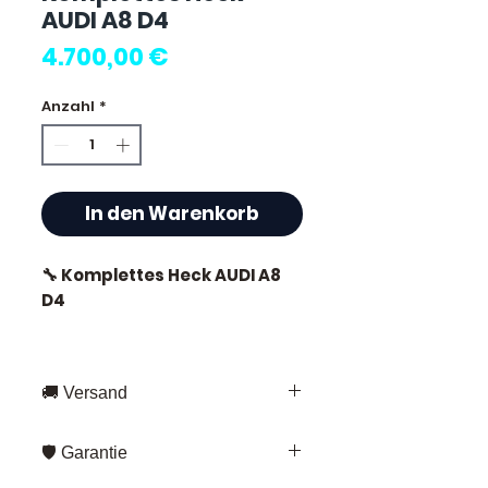
AUDI A8 D4
Preis
4.700,00 €
Anzahl
*
In den Warenkorb
🔧 Komplettes Heck AUDI A8
D4
🚚 Versand
⭐ Warum Allomoteur.com
wählen?
Schnelle Lieferung in ganz
🛡️ Garantie
Frankreich und Europa
Französischer Spezialist für
Fedex – für Standardversand