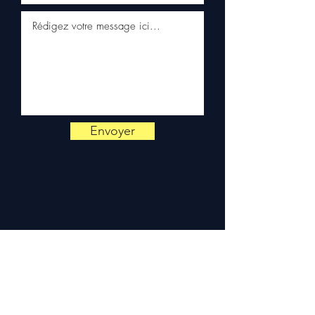
📞
Benötigen Sie einen Rat?
Kontaktieren Sie uns unter
+33 6 38 71 66 54
(WhatsApp
verfügbar) — Montag bis
Freitag, 9–18 Uhr.
Envoyer