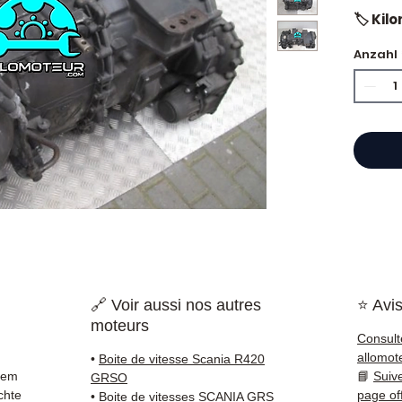
🏷️ Ki
zertifi
Anzahl
⭐ War
?
Franzö
Motore
Hand,
einen 
Refer
garant
🔗 Voir aussi nos autres
⭐ Avis
Frankr
moteurs
geliefe
Consult
allomot
•
Boite de vitesse Scania R420
✅ Teil
rem
📘
Suiv
GRSO
und ko
chte
page of
•
Boite de vitesses SCANIA GRS