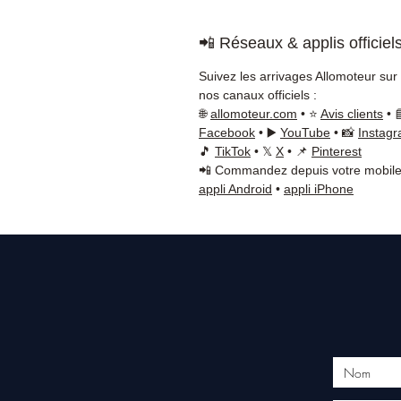
📲 Réseaux & applis officiel
Suivez les arrivages Allomoteur sur
nos canaux officiels :
🌐
allomoteur.com
• ⭐
Avis clients
• 
Facebook
• ▶️
YouTube
• 📸
Instag
🎵
TikTok
• 𝕏
X
• 📌
Pinterest
📲 Commandez depuis votre mobile
appli Android
•
appli iPhone