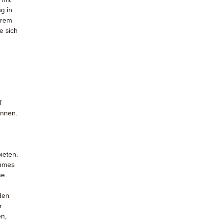
ng in
erem
e sich
f
önnen.
ieten.
ehmes
me
den
r
en,