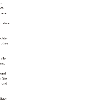
zum
 Wir
igeren
e
rnative
uchten
großes
alle
uns,
 und
n Sie
m und
diger
e