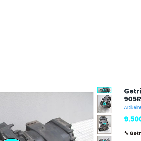
Getr
905R
Artikel
9.50
🔧 Get