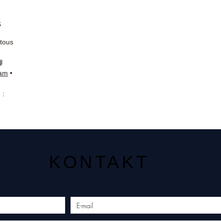
s
 tous
📘
ram
•
 :
KONTAKT