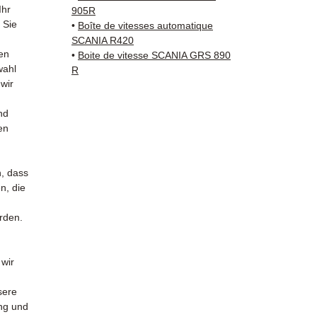
✅ 3 Mo
Ihr
905R
✅ Schn
 Sie
•
Boîte de vitesses automatique
Nachve
SCANIA R420
en
Kuehne
•
Boite de vitesse SCANIA GRS 890
wahl
R
✅ Reak
 wir
Whats
nd
📞
Benö
en
Kontak
38 71 6
— Mont
n, dass
n, die
urden.
 wir
sere
ung und