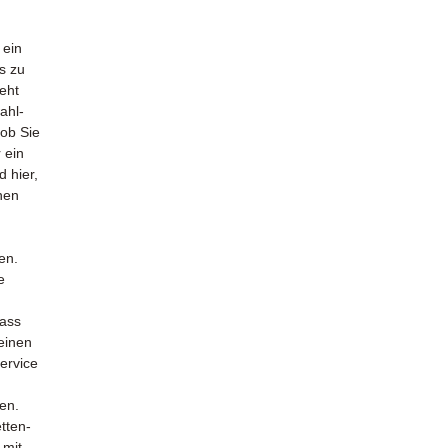
 ein
s zu
eht
ahl-
 ob Sie
 ein
d hier,
nen
en.
e
dass
 einen
ervice
ten.
tten-
 mit