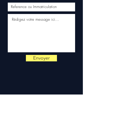
Kuehne+Nagel / DB Schenker)
✅ Reaktiver Kundenservice
per WhatsApp
📞
Benötigen Sie Rat?
Kontaktieren Sie uns unter
+33 6 38 71 66 54
(WhatsApp
verfügbar) — Montag bis
Freitag, 9:00-18:00 Uhr.
Envoyer