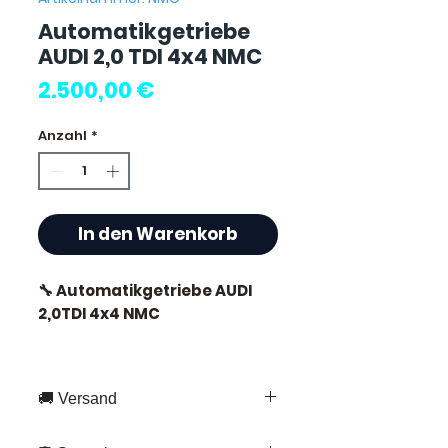
Automatikgetriebe
AUDI 2,0 TDI 4x4 NMC
Preis
2.500,00 €
Anzahl
*
In den Warenkorb
🔧 Automatikgetriebe AUDI
2,0TDI 4x4 NMC
🏷️ Kilometerstand : 87 000 km
zertifiziert
🚚 Versand
Schnelle Lieferung in ganz