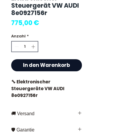
Steuergerät VW AUDI
8e0927156r
Preis
775,00 €
Anzahl
*
In den Warenkorb
🔧 Elektronischer
Steuergeräte VW AUDI
8e0927156r
🚚 Versand
⭐ Warum Allomoteur.com
Schnelle Lieferung in ganz
wählen ?
🛡️ Garantie
Frankreich und Europa