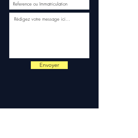
✅ Reaktiver Kundenservice
per WhatsApp
📞
Benötigen Sie Rat?
Kontaktieren Sie uns unter
+33 6 38 71 66 54
(WhatsApp
verfügbar) — Montag bis
Freitag, 9h-18h.
Envoyer