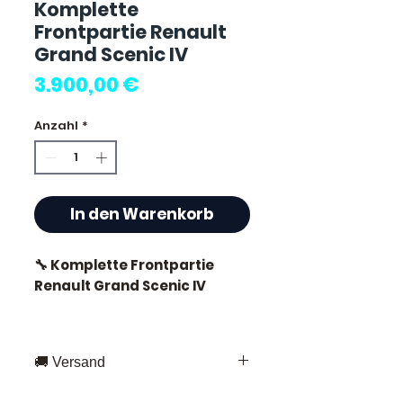
Komplette
Frontpartie Renault
Grand Scenic IV
Preis
3.900,00 €
Anzahl
*
In den Warenkorb
🔧 Komplette Frontpartie
Renault Grand Scenic IV
🚚 Versand
⭐ Warum Allomoteur.com
wählen?
Schnelle Lieferung in ganz