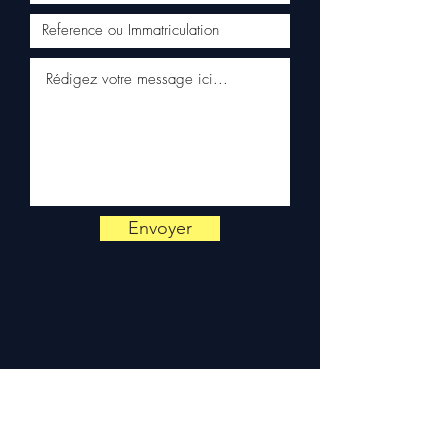
📞
Benötigen Sie einen Rat?
Kontaktieren Sie uns unter
+33 6 38 71 66 54
(WhatsApp
verfügbar) — Montag bis
Freitag, 9–18 Uhr.
Envoyer