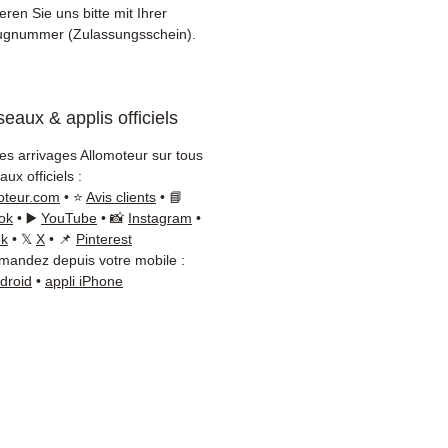
gung (Fedex /
eren Sie uns bitte mit Ihrer
+Nagel / DB Schenker)
ugnummer (Zulassungsschein).
tiver Kundenservice per
App
eaux & applis officiels
tigen Sie einen Rat ?
tieren Sie uns unter
+33 6
les arrivages Allomoteur sur tous
6 54
(WhatsApp verfügbar)
ux officiels :
ag bis Freitag, 9h-18h.
oteur.com
• ⭐
Avis clients
• 📘
ok
• ▶️
YouTube
• 📸
Instagram
•
ok
• 𝕏
X
• 📌
Pinterest
andez depuis votre mobile :
ndroid
•
appli iPhone