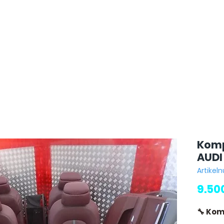
Komp
AUDI
Artikel
9.50
🔧 Kom