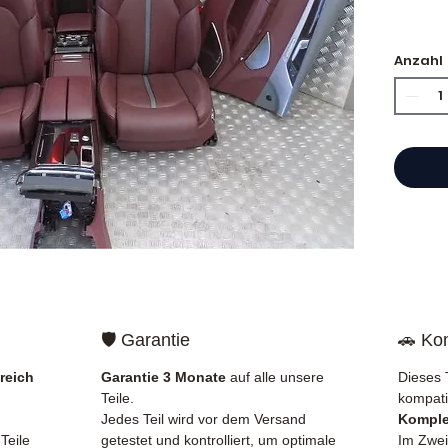
Anzahl
⭐ War
?
Franzö
Motore
Hand b
Katalo
Refer
garan
Teilen,
Frankr
gelief
🛡️ Garantie
🚗 Kom
✅ Teil
reich
Garantie 3 Monate
auf alle unsere
Dieses 
und ko
Teile.
kompati
✅ 3 Mo
Jedes Teil wird vor dem Versand
Komplet
✅ Schn
Teile
getestet und kontrolliert, um optimale
Im Zweif