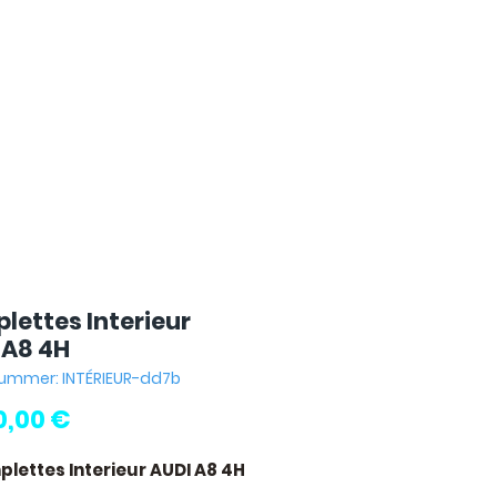
lettes Interieur
 A8 4H
nummer: INTÉRIEUR-dd7b
Preis
0,00 €
plettes Interieur AUDI A8 4H