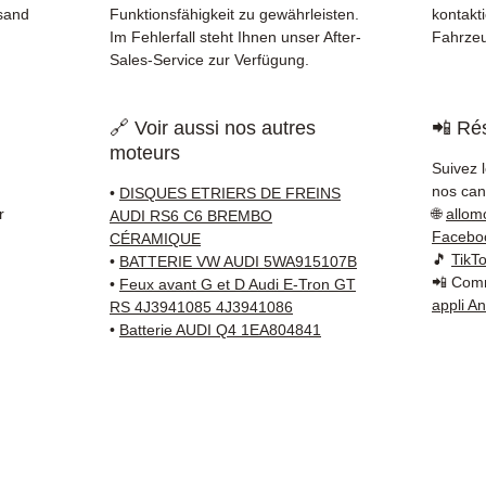
Verfol
rsand
Funktionsfähigkeit zu gewährleisten.
kontakti
Kuehne
Im Fehlerfall steht Ihnen unser After-
Fahrze
✅ Reak
Sales-Service zur Verfügung.
Whats
🔗 Voir aussi nos autres
📲 Rés
📞
Benö
moteurs
Kontak
Suivez 
38 71 6
nos cana
•
DISQUES ETRIERS DE FREINS
— Mont
r
🌐
allom
AUDI RS6 C6 BREMBO
Facebo
CÉRAMIQUE
🎵
TikT
•
BATTERIE VW AUDI 5WA915107B
📲 Comm
•
Feux avant G et D Audi E-Tron GT
appli A
RS 4J3941085 4J3941086
•
Batterie AUDI Q4 1EA804841