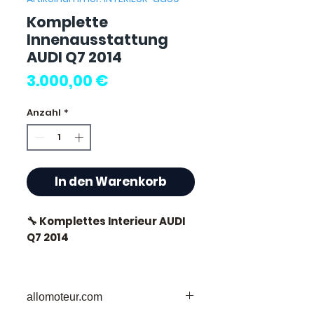
Komplette
Innenausstattung
AUDI Q7 2014
Preis
3.000,00 €
Anzahl
*
In den Warenkorb
🔧 Komplettes Interieur AUDI
Q7 2014
allomoteur.com
⭐ Warum Allomoteur.com