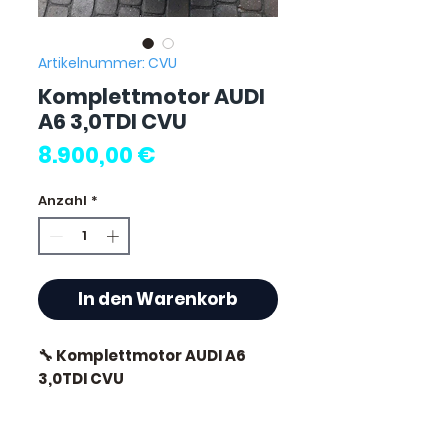
Artikelnummer: CVU
Komplettmotor AUDI
A6 3,0TDI CVU
Preis
8.900,00 €
Anzahl
*
In den Warenkorb
🔧 Komplettmotor AUDI A6
3,0TDI CVU
🏷️ Kilometerstand : 92 000 km
zertifiziert