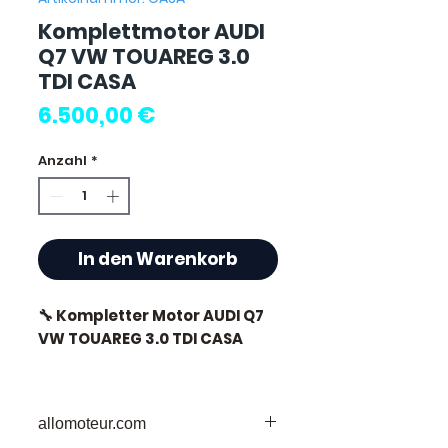
Komplettmotor AUDI
Q7 VW TOUAREG 3.0
TDI CASA
Preis
6.500,00 €
Anzahl
*
In den Warenkorb
🔧 Kompletter Motor AUDI Q7
VW TOUAREG 3.0 TDI CASA
🏷️ Laufleistung : 0 km
zertifiziert
allomoteur.com