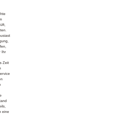
chte
em
üft,
ten.
usiast
gung,
fen,
 Ihr
s Zeit
n
ervice
en
h
e
tand
ils,
n eine