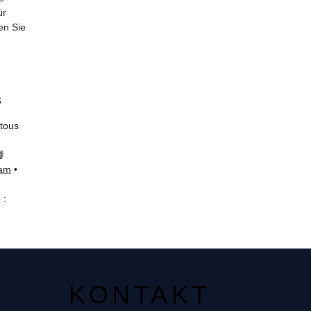
ür
en Sie
s
 tous
📘
ram
•
 :
KONTAKT