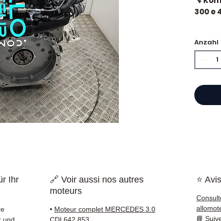
🔧 Ko
300 e 
🏷️ Ki
Anzahl
zertifi
⭐ War
Als fr
gebrau
bietet
Katalo
Refer
garant
r Ihr
🔗 Voir aussi nos autres
⭐ Avis
verver
moteurs
in Fran
Consult
allomot
re
•
Moteur complet MERCEDES 3.0
✅ Teil
📘
Suiv
r und
CDI 642.853