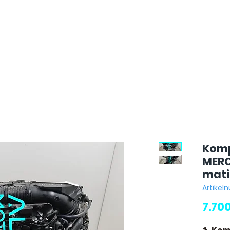
Komp
MERC
mati
Artikel
7.70