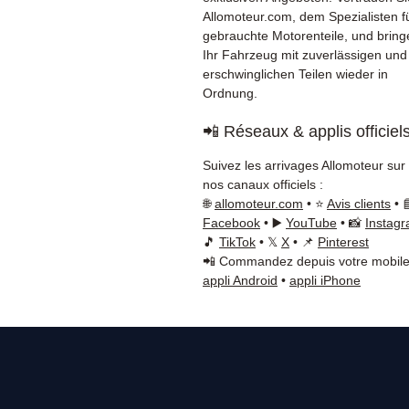
Allomoteur.com, dem Spezialisten f
gebrauchte Motorenteile, und bring
Ihr Fahrzeug mit zuverlässigen und
erschwinglichen Teilen wieder in
Ordnung.
📲 Réseaux & applis officiel
Suivez les arrivages Allomoteur sur
nos canaux officiels :
🌐
allomoteur.com
• ⭐
Avis clients
• 
Facebook
• ▶️
YouTube
• 📸
Instag
🎵
TikTok
• 𝕏
X
• 📌
Pinterest
📲 Commandez depuis votre mobile
appli Android
•
appli iPhone