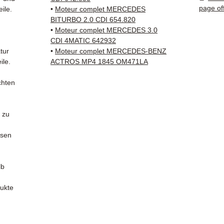
und ko
page of
ile.
•
Moteur complet MERCEDES
✅ 3 Mo
BITURBO 2.0 CDI 654.820
✅ Schn
•
Moteur complet MERCEDES 3.0
(Fedex
CDI 4MATIC 642932
tur
•
Moteur complet MERCEDES-BENZ
Schenk
ile.
ACTROS MP4 1845 OM471LA
✅ Reak
Whats
chten
n
📞
Benö
Kontak
 zu
38 71 6
— Mont
ssen
lb
dukte