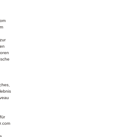
com
um
zur
len
toren
ische
ches,
lebnis
iveau
für
r.com
e