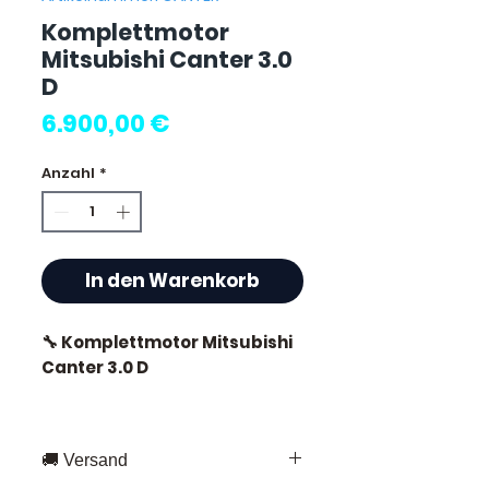
Komplettmotor
Mitsubishi Canter 3.0
D
Preis
6.900,00 €
Anzahl
*
In den Warenkorb
🔧 Komplettmotor Mitsubishi
Canter 3.0 D
🏷️ Kilometerstand : 91.000 km
zertifiziert
🚚 Versand