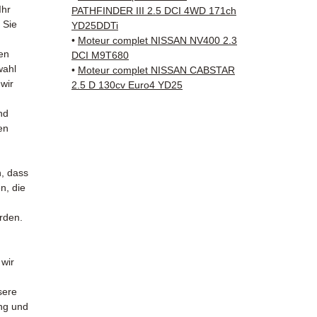
Versan
Ihr
PATHFINDER III 2.5 DCI 4WD 171ch
✅ 3 Mo
 Sie
YD25DDTi
✅ Schn
•
Moteur complet NISSAN NV400 2.3
en
Verfol
DCI M9T680
wahl
•
Moteur complet NISSAN CABSTAR
Kuehne
 wir
2.5 D 130cv Euro4 YD25
✅ Reak
Whats
nd
en
📞
Benö
Kontak
38 71 6
n, dass
— Mont
n, die
Uhr.
urden.
 wir
sere
ung und