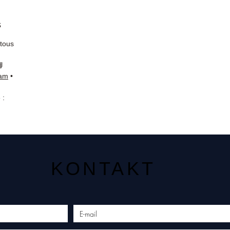
s
 tous
📘
ram
•
 :
KONTAKT