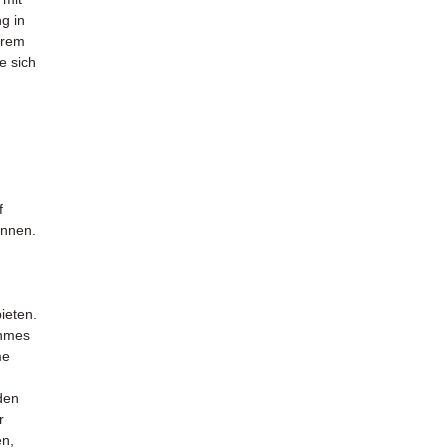
ng in
erem
e sich
f
önnen.
ieten.
ehmes
me
den
r
en,