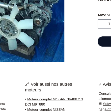
🏷️ Ki
Anzahl
zertifi
⭐ War
?
Franzö
Motore
Hand,
einen 
Refer
🔗 Voir aussi nos autres
⭐ Avis
garant
moteurs
versen
Consult
Frankr
allomot
•
Moteur complet NISSAN NV400 2.3
rem
📘
Suiv
DCI M9T880
✅ Teil
chte
page of
•
Moteur complet NISSAN