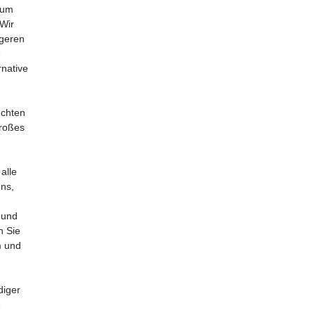
zum
 Wir
igeren
e
rnative
uchten
großes
alle
uns,
 und
n Sie
m und
diger
e