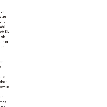
 ein
s zu
eht
ahl-
 ob Sie
 ein
d hier,
nen
en.
e
dass
 einen
ervice
ten.
tten-
 mit