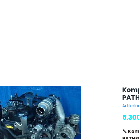
Komp
PATH
Artikel
5.30
🔧 Kom
PATHFI