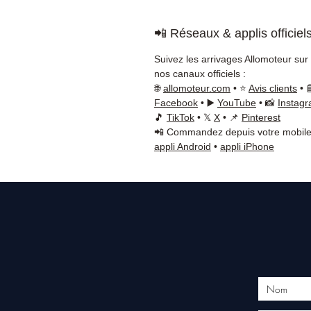
📲 Réseaux & applis officiel
Suivez les arrivages Allomoteur sur
nos canaux officiels :
🌐
allomoteur.com
• ⭐
Avis clients
• 
Facebook
• ▶️
YouTube
• 📸
Instag
🎵
TikTok
• 𝕏
X
• 📌
Pinterest
📲 Commandez depuis votre mobile
appli Android
•
appli iPhone