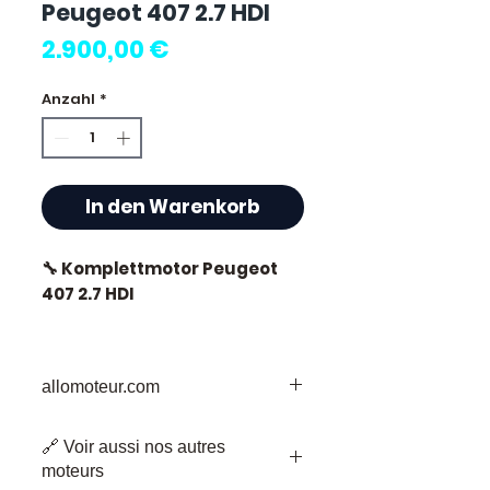
Peugeot 407 2.7 HDI
Preis
2.900,00 €
Anzahl
*
In den Warenkorb
🔧 Komplettmotor Peugeot
407 2.7 HDI
🏷️ Kilometerage : 0 km
zertifiziert
allomoteur.com
Ihr vertrauenswürdiges Ziel für
🔗 Voir aussi nos autres
gebrauchte Motorenteile
⭐ Warum Allomoteur.com
moteurs
Willkommen bei Allomoteur.com,