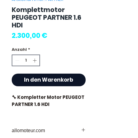
Komplettmotor
PEUGEOT PARTNER 1.6
HDI
Preis
2.300,00 €
Anzahl
*
In den Warenkorb
🔧 Kompletter Motor PEUGEOT
PARTNER 1.6 HDI
🏷️ Kilometerstand : 85 000 km
zertifiziert
allomoteur.com
🔖 Herstellerreferenz : 9HZ 🔹