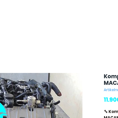
Komp
MACA
Artikel
11.9
🔧 Ko
MACAN