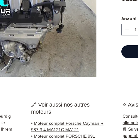
🏷️ Ki
Anzahl
zertifi
⭐ War
Franzö
Motore
Hand,
einen 
Refer
garant
🔗 Voir aussi nos autres
⭐ Avis
Liefer
moteurs
und Eu
würdig
Consult
ile
allomot
•
Moteur complet Porsche Cayman R
✅ Teil
 Ihrem
📘
Suiv
987 3.4 MA121C MA121
und ko
page of
•
Moteur complet PORSCHE 991