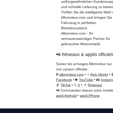
außergewöhnlichen Kundensupp
und schnelle Lieferung zu bieten
Treffen Sie die intelligente Wahl 
Allomoteur.com und bringen Sie 
Fahrzeug in perfekten
Betriebszustand.
Allomoteur.com - Ihr
vertrauenswürdiger Partner für
gebrauchte Motorenteile.
📲 Réseaux & applis officiel
Suivez les arrivages Allomoteur sur
nos canaux officiels :
🌐
allomoteur.com
• ⭐
Avis clients
• 
Facebook
• ▶️
YouTube
• 📸
Instag
🎵
TikTok
• 𝕏
X
• 📌
Pinterest
📲 Commandez depuis votre mobile
appli Android
•
appli iPhone