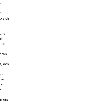
zu
für den
e sich
tung
sind
ches
zu
geren
m, den
nden
ne-
ken
n
en uns,