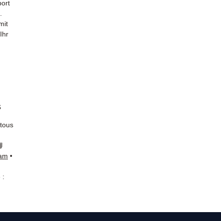
ort
.
mit
Ihr
s
 tous
📘
ram
•
 :