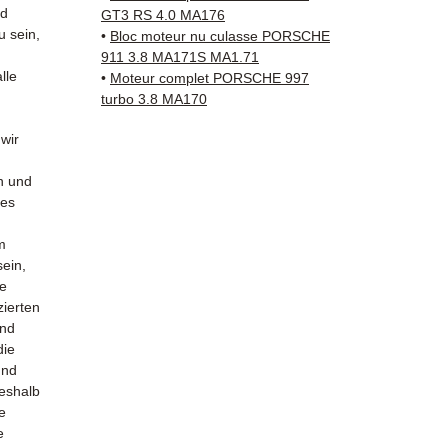
✅ 3 Mo
nd
GT3 RS 4.0 MA176
✅ Schn
u sein,
•
Bloc moteur nu culasse PORSCHE
(Fedex
911 3.8 MA171S MA1.71
lle
Schenk
•
Moteur complet PORSCHE 997
turbo 3.8 MA170
✅ Reak
Whats
 wir
📞
Benö
n und
Sie un
hes
(What
bis Fre
m
sein,
le
zierten
und
die
und
Deshalb
e
e