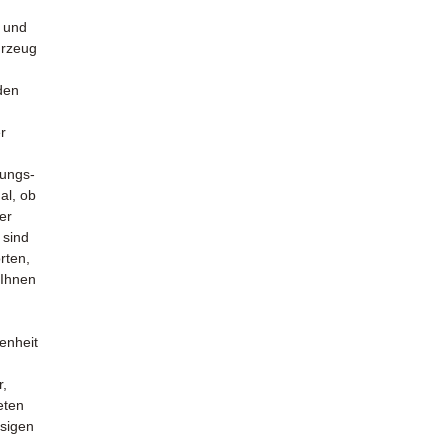
g und
hrzeug
den
r
ungs-
al, ob
er
 sind
rten,
 Ihnen
enheit
r,
eten
ssigen