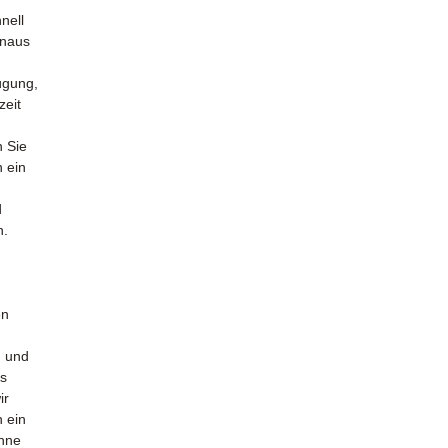
nell
inaus
ügung,
zeit
n Sie
n ein
d
n.
en
n und
es
ir
n ein
hne