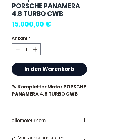
PORSCHE PANAMERA
4.8 TURBO CWB
Preis
15.000,00 €
Anzahl
*
In den Warenkorb
🔧 Kompletter Motor PORSCHE
PANAMERA 4.8 TURBO CWB
allomoteur.com
⭐ Warum Allomoteur.com
wählen ?
Ihr vertrauenswürdiges Ziel für
🔗 Voir aussi nos autres
gebrauchte Motorenteile