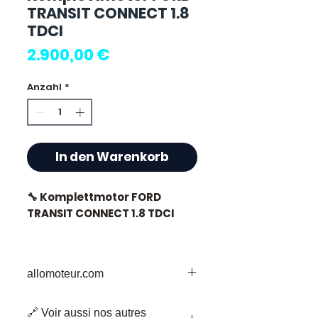
TRANSIT CONNECT 1.8
TDCI
Preis
2.900,00 €
Anzahl
*
In den Warenkorb
🔧 Komplettmotor FORD
TRANSIT CONNECT 1.8 TDCI
🏷️ Kilometerstand : 70 000 km
zertifiziert
allomoteur.com
Ihr vertrauenswürdiges Ziel für
🔗 Voir aussi nos autres
gebrauchte Motorenteile