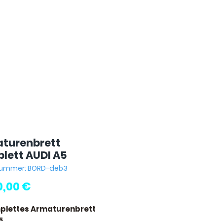
turenbrett
lett AUDI A5
lnummer: BORD-deb3
Preis
0,00 €
plettes Armaturenbrett
5