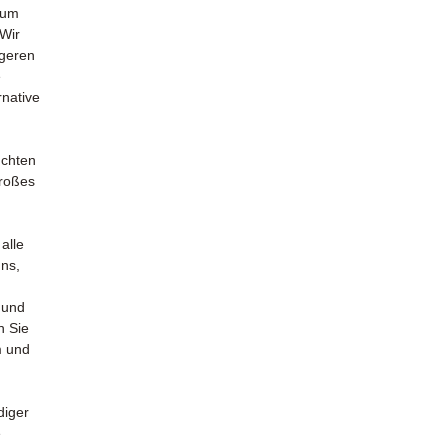
zum
 Wir
igeren
e
rnative
uchten
großes
alle
uns,
 und
n Sie
m und
diger
e