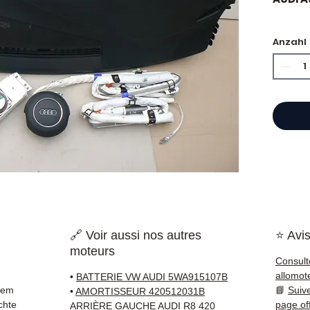
Anzahl
⭐ War
Franzö
Motore
Hand,
einen 
Refer
garant
Frankr
gelief
🔗 Voir aussi nos autres
⭐ Avis
✅ Teil
moteurs
und ko
Consult
✅ 3 Mo
allomot
•
BATTERIE VW AUDI 5WA915107B
✅ Schn
rem
📘
Suiv
•
AMORTISSEUR 420512031B
(Fedex
chte
page of
ARRIÈRE GAUCHE AUDI R8 420