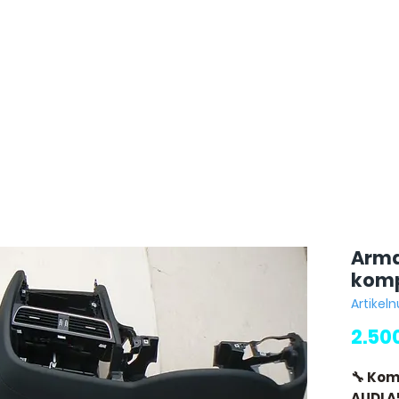
Arma
komp
Artike
2.50
🔧 Kom
AUDI A