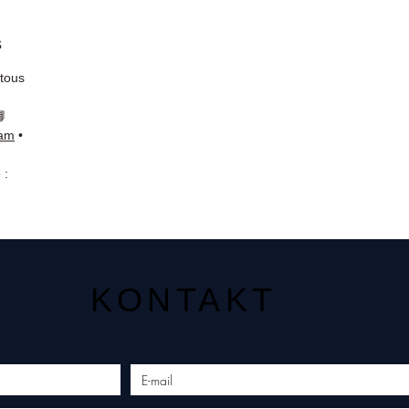
s
 tous
📘
ram
•
 :
KONTAKT