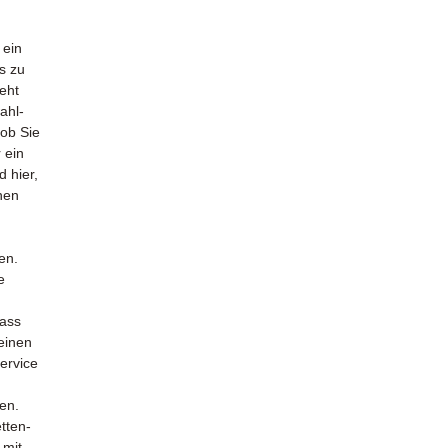
 ein
s zu
eht
ahl-
 ob Sie
 ein
d hier,
nen
en.
e
dass
 einen
ervice
ten.
tten-
 mit