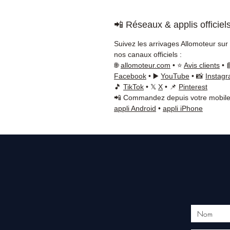
📲 Réseaux & applis officiel
Suivez les arrivages Allomoteur sur
nos canaux officiels :
🌐
allomoteur.com
• ⭐
Avis clients
• 
Facebook
• ▶️
YouTube
• 📸
Instag
🎵
TikTok
• 𝕏
X
• 📌
Pinterest
📲 Commandez depuis votre mobile
appli Android
•
appli iPhone