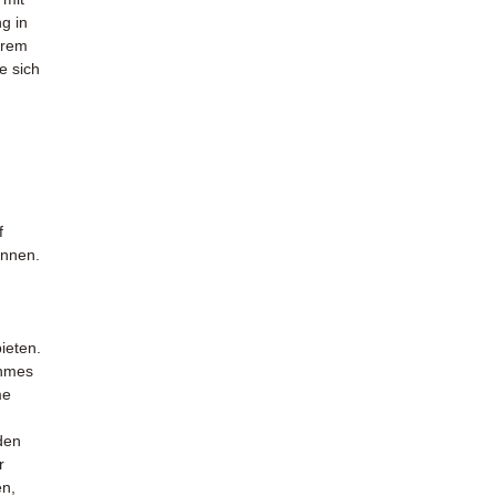
ng in
erem
e sich
f
önnen.
ieten.
ehmes
me
den
r
en,