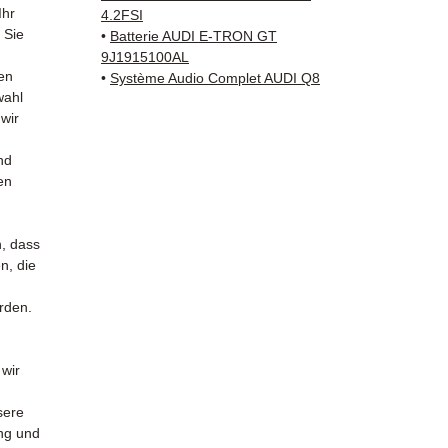
Schenk
Ihr
4.2FSI
✅ Reak
 Sie
•
Batterie AUDI E-TRON GT
Whats
9J1915100AL
en
•
Système Audio Complet AUDI Q8
wahl
📞
Benö
 wir
Kontak
38 71 6
nd
— Mont
en
n, dass
n, die
urden.
 wir
sere
ung und