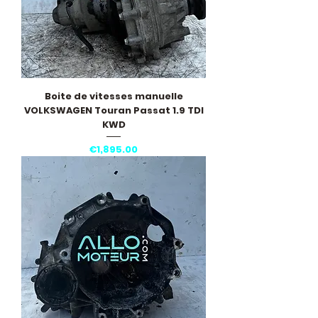
Boite de vitesses manuelle
VOLKSWAGEN Touran Passat 1.9 TDI
KWD
Price
€1,895.00