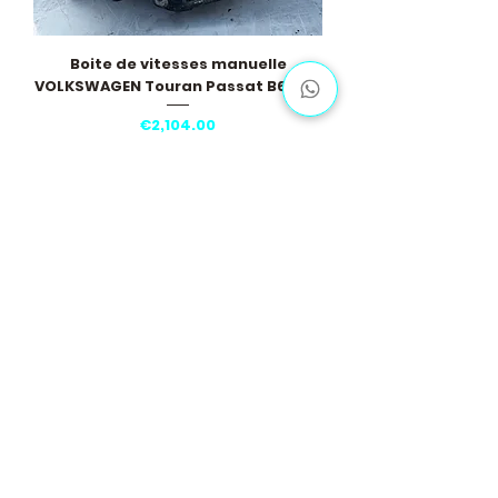
Boite de vitesses manuelle
VOLKSWAGEN Touran Passat B6 NBV
Price
€2,104.00
Load More