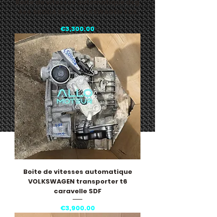
Boite de vitesses automatique dsg
4x4 SKODA SEAT VOLKSWAGEN TCX
Price
€3,300.00
Boite de vitesses automatique
VOLKSWAGEN transporter t6
caravelle SDF
Price
€3,900.00