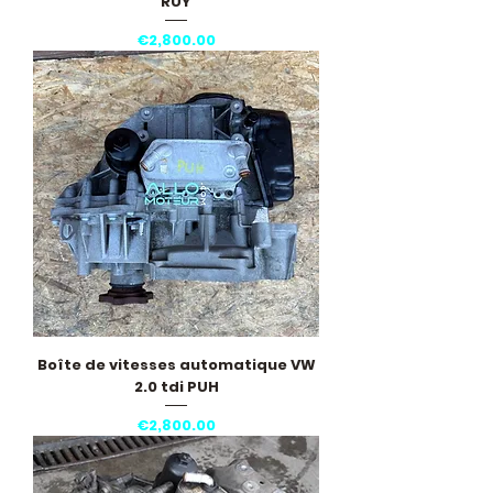
RUY
Price
€2,800.00
Boîte de vitesses automatique VW
2.0 tdi PUH
Price
€2,800.00