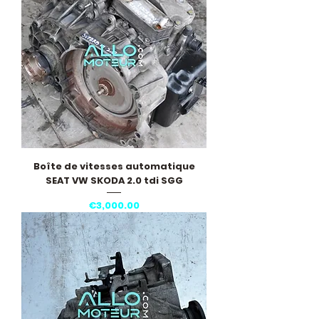
Boîte de vitesses automatique
SEAT VW SKODA 2.0 tdi SGG
Price
€3,000.00