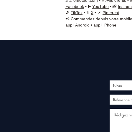
🌐
allomoteur.com
• ⭐
Avis clients
• 
Facebook
• ▶️
YouTube
• 📸
Instag
🎵
TikTok
• 𝕏
X
• 📌
Pinterest
📲 Commandez depuis votre mobile
appli Android
•
appli iPhone