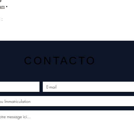
📘
ram
•
 :
CONTACTO