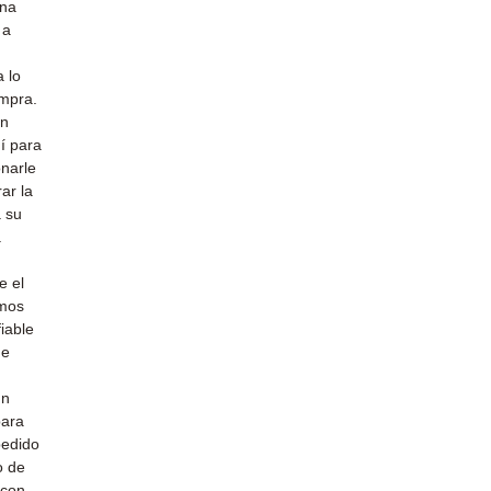
una
 a
 lo
ompra.
un
uí para
narle
ar la
a su
a
e el
emos
iable
de
un
para
pedido
o de
 con