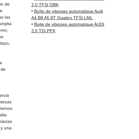
Schenk
io de
2.0 TFSI QBK
✅ Servi
de
•
Boîte de vitesses automatique Audi
Whats
as las
A4 B8 A5 8T Quattro TFSI LML
amplia
•
Boite de vitesses automatique AUDI
rior,
2.0 TDi PPX
📞
¿Nec
us
Contá
lazo,
(Whats
a vier
de
 de
ancia
 piezas
etemos
alta
 piezas
 y una