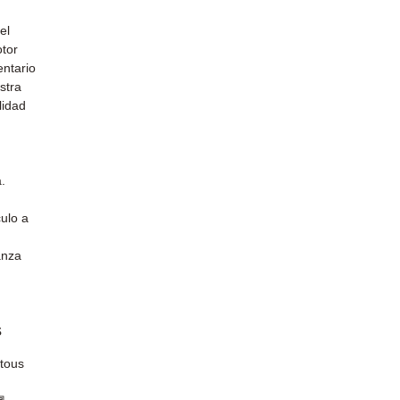
el
otor
entario
stra
lidad
.
ulo a
anza
s
 tous