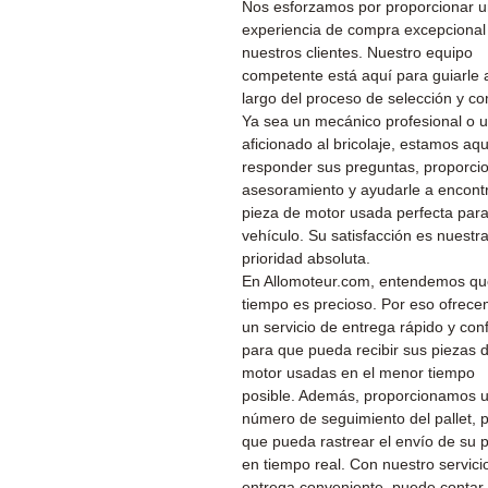
Nos esforzamos por proporcionar 
experiencia de compra excepcional
nuestros clientes. Nuestro equipo
competente está aquí para guiarle a
largo del proceso de selección y c
Ya sea un mecánico profesional o 
aficionado al bricolaje, estamos aq
responder sus preguntas, proporcio
asesoramiento y ayudarle a encontr
pieza de motor usada perfecta par
vehículo. Su satisfacción es nuestr
prioridad absoluta.
En Allomoteur.com, entendemos qu
tiempo es precioso. Por eso ofrec
un servicio de entrega rápido y conf
para que pueda recibir sus piezas 
motor usadas en el menor tiempo
posible. Además, proporcionamos 
número de seguimiento del pallet, 
que pueda rastrear el envío de su 
en tiempo real. Con nuestro servici
entrega conveniente, puede contar