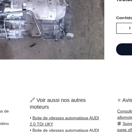
Cantid
⭐ ¿Por
Especi
cajas 
Allom
catál
refere
probad
entre
Francia
🔗 Voir aussi nos autres
⭐ Avis
✅ Piez
moteurs
antes 
as de
Consult
✅ Gara
allomot
•
Boite de vitesses automatique AUDI
✅ Entr
stino
📘
Suiv
2.0 TDI UKY
(Fedex
page of
•
Boite de vitesses automatique AUDI