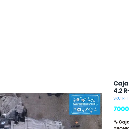
Caja
4.2 
SKU: R-
7000
🔧 Caj
TRONI