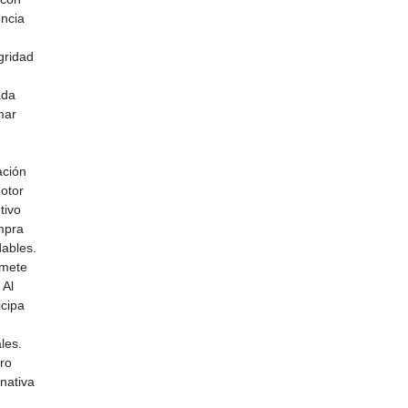
encia
gridad
ada
mar
u
ación
otor
tivo
mpra
dables.
omete
 Al
icipa
les.
uro
nativa