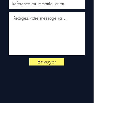
por WhatsApp
📞
¿Necesitas un consejo?
Contáctanos al
+33 6 38 71 66
54
(WhatsApp disponible) —
Lunes a Viernes, 9h-18h.
Envoyer