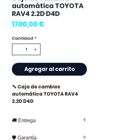
automática TOYOTA
RAV4 2.2D D4D
Precio
1700,00 €
Cantidad
*
Agregar al carrito
🔧 Caja de cambios
automática TOYOTA RAV4
2.2D D4D
🚚 Entrega
⭐ ¿Por qué elegir
Entrega rápida en toda Francia y
Allomoteur.com ?
🛡️ Garantía
Europa