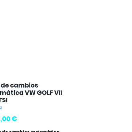
 de cambios
mática VW GOLF VII
TSI
I
Precio
,00 €