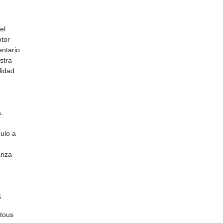
el
otor
entario
stra
lidad
.
ulo a
anza
s
 tous