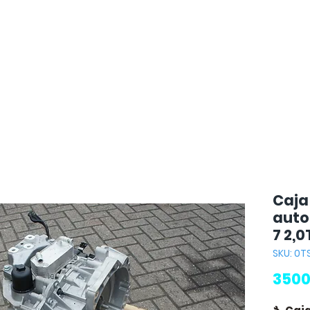
Caja
auto
7 2,0
SKU: 0TS
3500