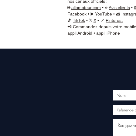
nos canaux officiels :
🌐
allomoteur.com
• ⭐
Avis clients
• 
Facebook
• ▶️
YouTube
• 📸
Instag
🎵
TikTok
• 𝕏
X
• 📌
Pinterest
📲 Commandez depuis votre mobile
appli Android
•
appli iPhone