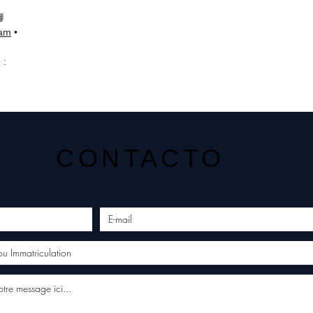
📘
ram
•
 :
CONTACTO