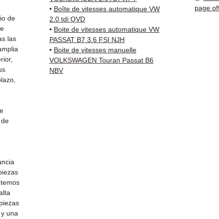
(Fedex
page of
•
Boîte de vitesses automatique VW
Schenk
io de
2.0 tdi QVD
✅ Servi
de
•
Boite de vitesses automatique VW
as las
Whats
PASSAT B7 3.6 FSI NJH
amplia
•
Boite de vitesses manuelle
rior,
VOLKSWAGEN Touran Passat B6
📞
¿Nec
us
NBV
Contá
lazo,
(Whats
Vierne
de
 de
ancia
 piezas
etemos
alta
 piezas
 y una