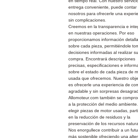
en tiempo real. Con nuestro servici
entrega conveniente, puede contar
nosotros para ofrecerle una experi
sin complicaciones.
Creemos en la transparencia e inte
en nuestras operaciones. Por eso
proporcionamos información detall
sobre cada pieza, permitiéndole to
decisiones informadas al realizar s
compra. Encontrará descripciones
precisas, especificaciones e inform
sobre el estado de cada pieza de m
usada que ofrecemos. Nuestro obje
es ofrecerle una experiencia de co
agradable y sin sorpresas desagra
Allomoteur.com también se compr
a la protección del medio ambiente.
elegir piezas de motor usadas, part
en la reducción de residuos y la
preservación de los recursos natura
Nos enorgullece contribuir a un fut
más sostenible ofreciendo una alter