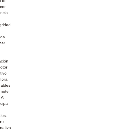
o de
 con
encia
gridad
ada
mar
u
ación
otor
tivo
mpra
dables.
omete
 Al
icipa
les.
uro
nativa