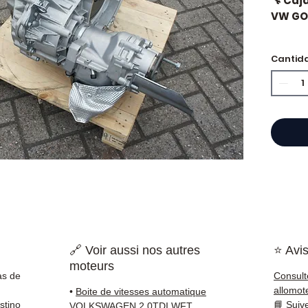
🔧 Caj
VW GOLF
Cantid
⭐ ¿Por
Especi
cajas 
Allom
catál
refere
probad
entre
Francia
🔗 Voir aussi nos autres
⭐ Avis
✅ Piez
moteurs
antes 
as de
Consult
✅ Gara
allomot
•
Boite de vitesses automatique
✅ Enví
stino
📘
Suiv
VOLKSWAGEN 2.0TDI WFT