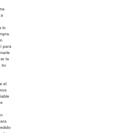
una
 a
 lo
ompra.
un
uí para
narle
ar la
a su
a
e el
emos
iable
de
un
para
pedido