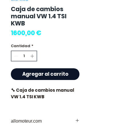
Caja de cambios
manual VW 1.4 TSI
KWB
Precio
1600,00 €
Cantidad
*
Agregar al carrito
🔧 Caja de cambios manual
VW 1.4 TSI KWB
allomoteur.com
⭐ ¿Por qué elegir