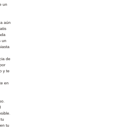
e un
ra aún
atis
ada
s un
siasta
cia de
por
 y te
te en
so.
l
sible.
 tu
en tu