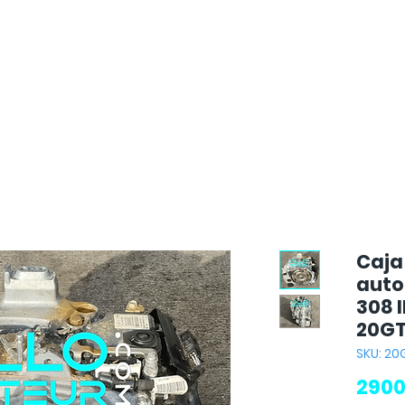
Caja
auto
308 I
20G
SKU: 2
2900