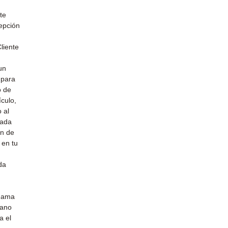
te
epción
liente
un
 para
o de
culo,
 al
cada
ón de
 en tu
da
 gama
mano
a el