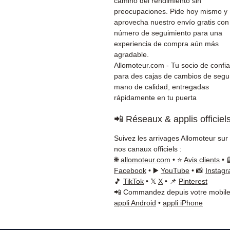
camino del rendimiento sin
preocupaciones. Pide hoy mismo y
aprovecha nuestro envío gratis con
número de seguimiento para una
experiencia de compra aún más
agradable.
Allomoteur.com - Tu socio de confi
para des cajas de cambios de seg
mano de calidad, entregadas
rápidamente en tu puerta
📲 Réseaux & applis officiel
Suivez les arrivages Allomoteur sur
nos canaux officiels :
🌐
allomoteur.com
• ⭐
Avis clients
• 
Facebook
• ▶️
YouTube
• 📸
Instag
🎵
TikTok
• 𝕏
X
• 📌
Pinterest
📲 Commandez depuis votre mobile
appli Android
•
appli iPhone