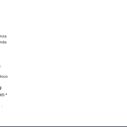
anza
unda
s
 tous
📘
ram
•
 :