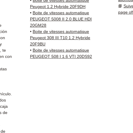
•
Boite de vitesses automatique
📘
Suiv
Peugeot 1.2 Hybride 20F9DH
✅ Piez
page of
•
Boite de vitesses automatique
antes 
PEUGEOT 5008 II 2.0 BLUE HDI
✅ Gara
e
20GM28
✅ Entr
ción
•
Boite de vitesses automatique
Con
Peugeot 308 III T10 1.2 Hybride
(Fedex
y
20F9BU
Schenk
, te
•
Boite de vitesses automatique
✅ Servi
en con
PEUGEOT 508 I 1.6 VTI 20DS92
Whats
stas
📞
¿Nec
Contá
(Whats
Vierne
hículo.
ados
caja
s de
e
 de