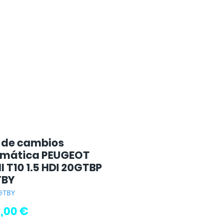
 de cambios
mática PEUGEOT
II T10 1.5 HDI 20GTBP
TBY
0GTBY
Precio
,00 €