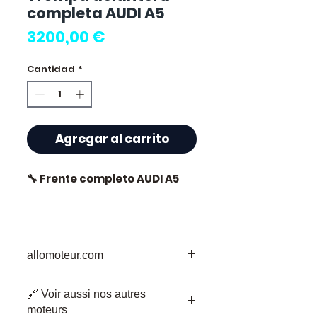
completa AUDI A5
Precio
3200,00 €
Cantidad
*
Agregar al carrito
🔧 Frente completo AUDI A5
⭐ ¿Por qué elegir
allomoteur.com
Allomoteur.com ?
Su Destino de Confianza para Piezas
Especialista francés en
🔗 Voir aussi nos autres
de Motor Usadas
motores y cajas de cambios
moteurs
Bienvenido a Allomoteur.com, su