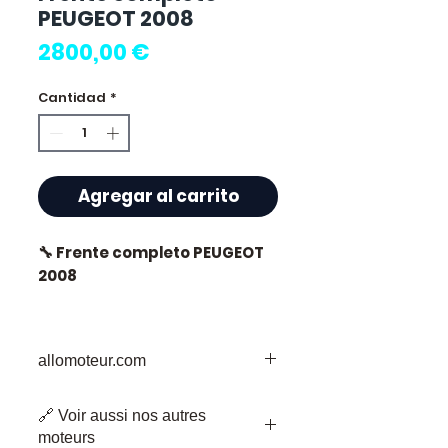
PEUGEOT 2008
Precio
2800,00 €
Cantidad
*
Agregar al carrito
🔧 Frente completo PEUGEOT
2008
allomoteur.com
⭐ ¿Por qué elegir
Allomoteur.com ?
Su Destino de Confianza para Piezas
🔗 Voir aussi nos autres
de Motor Usadas
Especialista francés en
moteurs
Bienvenido a Allomoteur.com, su