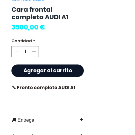
Cara frontal
completa AUDI A1
Precio
3500,00 €
Cantidad
*
Agregar al carrito
🔧 Frente completo AUDI A1
⭐ ¿Por qué elegir
🚚 Entrega
Allomoteur.com ?
Entrega rápida en toda Francia y