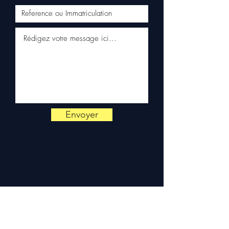
📞
¿Necesita un consejo?
Contáctenos al
+33 6 38 71 66
54
(WhatsApp disponible) —
Lunes a Viernes, 9h-18h.
Envoyer