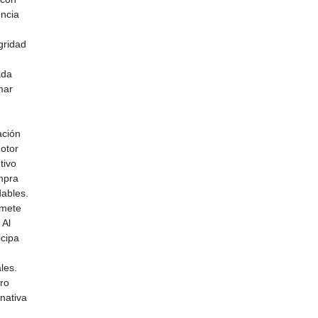
encia
gridad
ada
mar
u
ación
otor
tivo
mpra
dables.
omete
 Al
icipa
les.
uro
nativa