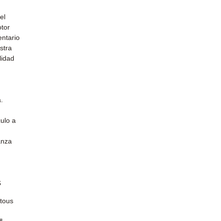
el
otor
entario
stra
lidad
.
ulo a
anza
s
 tous