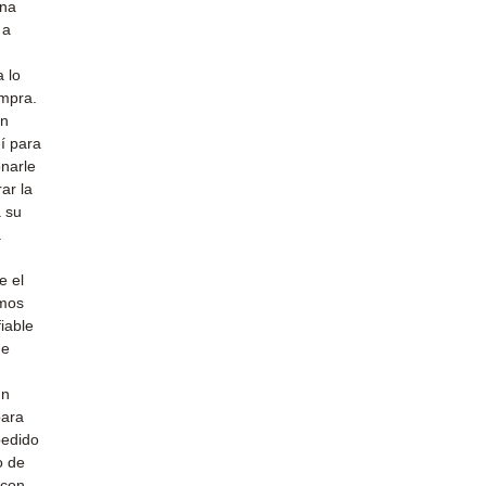
una
 a
 lo
ompra.
un
uí para
narle
ar la
a su
a
e el
emos
iable
de
un
para
pedido
o de
 con