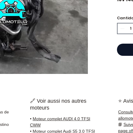
🏷️ Kil
Cantid
certif
⭐ ¿Por
Especi
cajas 
Allom
catál
refere
probad
🔗 Voir aussi nos autres
⭐ Avis
entre
moteurs
Francia
as de
Consult
allomot
•
Moteur complet AUDI 4.0 TFSI
✅ Piez
stino
📘
Suiv
CWW
antes 
page of
•
Moteur complet Audi S5 3.0 TFSI