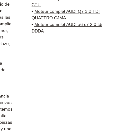
✅ Gara
io de
CTU
✅ Entr
de
•
Moteur complet AUDI Q7 3.0 TDI
(Fedex
as las
QUATTRO CJMA
amplia
Schenk
•
Moteur complet AUDI a6 c7 2.0 tdi
rior,
DDDA
✅ Servi
us
Whats
lazo,
📞
¿Nec
Contá
de
(Whats
 de
Vierne
ancia
 piezas
etemos
alta
 piezas
 y una