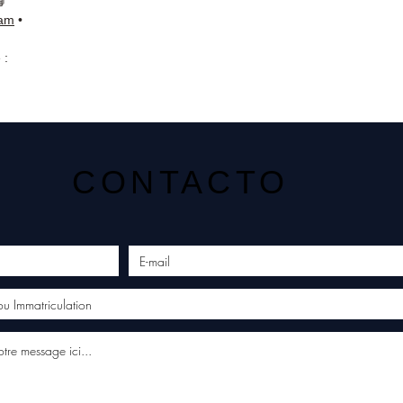
📘
ram
•
 :
CONTACTO