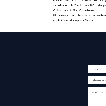
🌐
allomoteur.com
• ⭐
Avis clients
• 
Facebook
• ▶️
YouTube
• 📸
Instag
🎵
TikTok
• 𝕏
X
• 📌
Pinterest
📲 Commandez depuis votre mobile
appli Android
•
appli iPhone