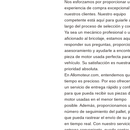
Nos esforzamos por proporcionar 
experiencia de compra excepcional
nuestros clientes. Nuestro equipo
competente está aquí para guiarle a
largo del proceso de selección y c
Ya sea un mecánico profesional o 
aficionado al bricolaje, estamos aq
responder sus preguntas, proporcio
asesoramiento y ayudarle a encontr
pieza de motor usada perfecta par
vehículo. Su satisfacción es nuestr
prioridad absoluta.
En Allomoteur.com, entendemos qu
tiempo es precioso. Por eso ofrec
un servicio de entrega rápido y conf
para que pueda recibir sus piezas 
motor usadas en el menor tiempo
posible. Además, proporcionamos 
número de seguimiento del pallet, 
que pueda rastrear el envío de su 
en tiempo real. Con nuestro servici
entrega conveniente, puede contar