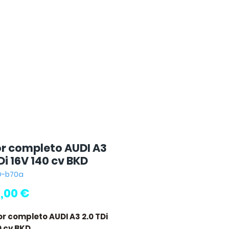
r completo AUDI A3
Di 16V 140 cv BKD
D-b70a
Precio
,00 €
or completo AUDI A3 2.0 TDi
0 cv BKD