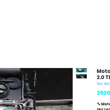
Moto
2.0 T
SKU: BK
3500
🔧 Mot
16V 14