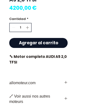
Precio
4200,00 €
Cantidad
*
Agregar al carrito
🔧 Motor completo AUDI A5 2,0
TFSI
allomoteur.com
⭐ ¿Por qué elegir
Allomoteur.com ?
Su Destino de Confianza para Piezas
🔗 Voir aussi nos autres
de Motor Usadas
Especialista francés en
moteurs
Bienvenido a Allomoteur.com, su
motores y cajas de cambios
destino de confianza para piezas de