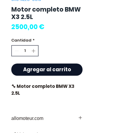
Motor completo BMW
X3 2.5L
Precio
2500,00 €
Cantidad
*
Agregar al carrito
🔧 Motor completo BMW X3
2.5L
🏷️ Kilometraje : 76 000 km
certificados
allomoteur.com
Su Destino de Confianza para Piezas