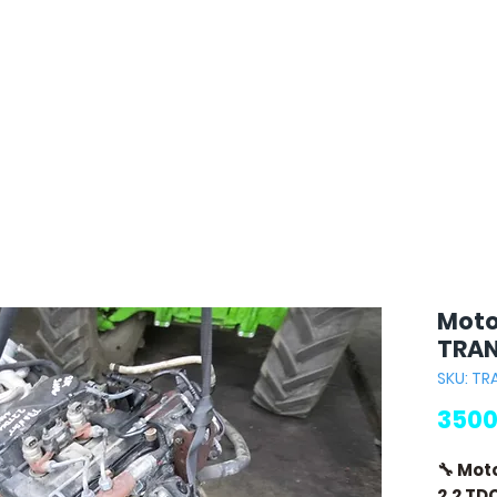
Moto
TRAN
SKU: TR
3500
🔧 Mot
2.2 TD