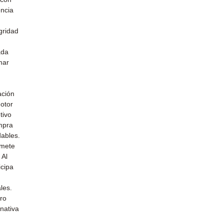
encia
gridad
ada
mar
u
ación
otor
tivo
mpra
dables.
omete
 Al
icipa
les.
uro
nativa