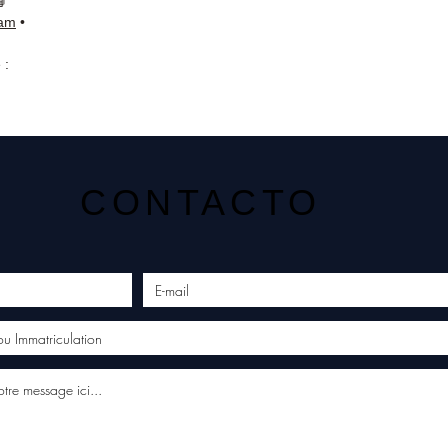
📘
ram
•
 :
CONTACTO