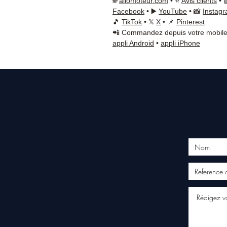
🌐
allomoteur.com
• ⭐
Avis clients
• 
Facebook
• ▶️
YouTube
• 📸
Instag
🎵
TikTok
• 𝕏
X
• 📌
Pinterest
📲 Commandez depuis votre mobile
appli Android
•
appli iPhone