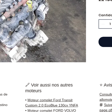
Cantid
⭐ ¿Por
Especi
cajas 
Allom
catál
refere
probad
entre
Francia
🔗 Voir aussi nos autres
⭐ Avis
✅ Piez
moteurs
antes 
as de
Consult
✅ Gara
allomot
•
Moteur complet Ford Transit
✅ Entr
stino
📘
Suiv
Custom 2.0 EcoBlue 130cv YNFA
(Fedex
page of
•
Moteur complet FORD VOLVO