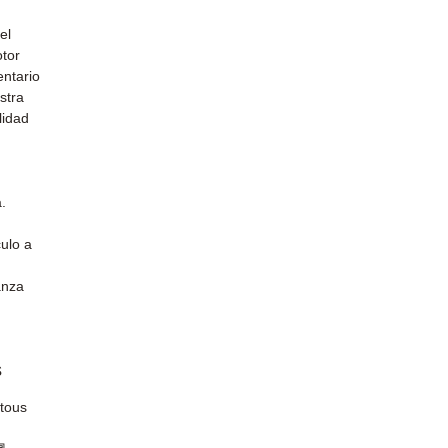
el
otor
entario
stra
lidad
.
ulo a
anza
s
 tous