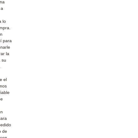
una
 a
 lo
ompra.
un
uí para
narle
ar la
a su
a
e el
emos
iable
de
un
para
pedido
o de
 con