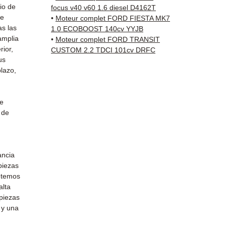
Schenk
io de
focus v40 v60 1.6 diesel D4162T
✅ Servi
de
•
Moteur complet FORD FIESTA MK7
Whats
as las
1.0 ECOBOOST 140cv YYJB
amplia
•
Moteur complet FORD TRANSIT
rior,
CUSTOM 2.2 TDCI 101cv DRFC
📞
¿Nec
us
Contá
lazo,
(Whats
Vierne
de
 de
ancia
 piezas
etemos
alta
 piezas
 y una