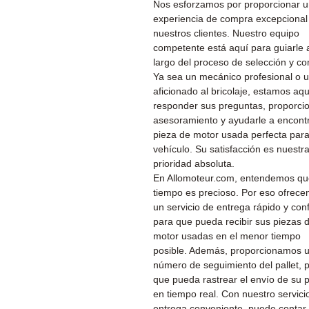
Nos esforzamos por proporcionar 
experiencia de compra excepcional
nuestros clientes. Nuestro equipo
competente está aquí para guiarle a
largo del proceso de selección y c
Ya sea un mecánico profesional o 
aficionado al bricolaje, estamos aq
responder sus preguntas, proporcio
asesoramiento y ayudarle a encontr
pieza de motor usada perfecta par
vehículo. Su satisfacción es nuestr
prioridad absoluta.
En Allomoteur.com, entendemos qu
tiempo es precioso. Por eso ofrec
un servicio de entrega rápido y conf
para que pueda recibir sus piezas 
motor usadas en el menor tiempo
posible. Además, proporcionamos 
número de seguimiento del pallet, 
que pueda rastrear el envío de su 
en tiempo real. Con nuestro servici
entrega conveniente, puede contar