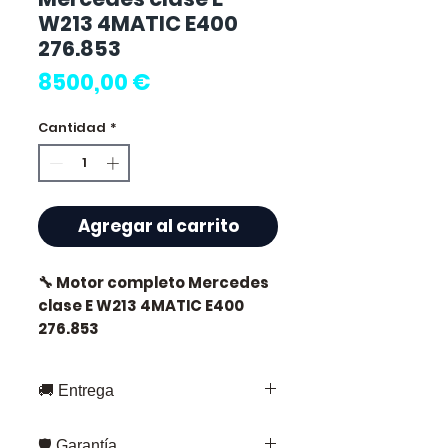
W213 4MATIC E400
276.853
Precio
8500,00 €
Cantidad
*
Agregar al carrito
🔧 Motor completo Mercedes
clase E W213 4MATIC E400
276.853
🏷️ Kilometraje : 0 km
🚚 Entrega
certificados
Entrega rápida en toda Francia y
🛡️ Garantía