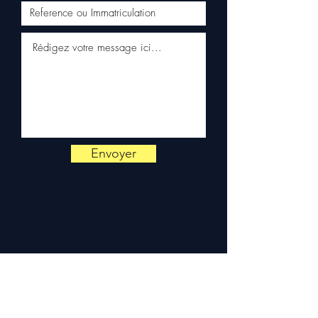
✅ Entrega rápida con
seguimiento (Fedex /
Kuehne+Nagel / DB Schenker)
✅ Servicio al cliente reactivo
por WhatsApp
📞
¿Necesitas un consejo?
Contáctanos al
+33 6 38 71 66
54
(WhatsApp disponible) —
De lunes a viernes, 9h-18h.
Envoyer