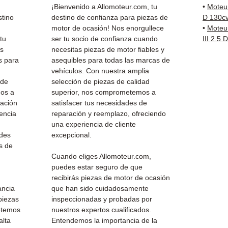
antes 
¡Bienvenido a Allomoteur.com, tu
•
Moteu
✅ Gara
stino
destino de confianza para piezas de
D 130c
motor de ocasión! Nos enorgullece
•
Moteu
✅ Entr
tu
ser tu socio de confianza cuando
III 2.5
(Fedex
as
necesitas piezas de motor fiables y
Schenk
s para
asequibles para todas las marcas de
✅ Servi
vehículos. Con nuestra amplia
Whats
 de
selección de piezas de calidad
mos a
superior, nos comprometemos a
📞
¿Nec
ración
satisfacer tus necesidades de
Contá
encia
reparación y reemplazo, ofreciendo
(Whats
una experiencia de cliente
Vierne
edes
excepcional.
s de
Cuando eliges Allomoteur.com,
puedes estar seguro de que
recibirás piezas de motor de ocasión
ancia
que han sido cuidadosamente
 piezas
inspeccionadas y probadas por
etemos
nuestros expertos cualificados.
alta
Entendemos la importancia de la