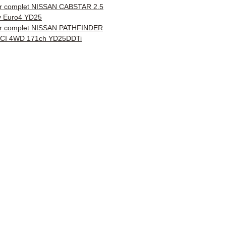
del envío
r complet NISSAN CABSTAR 2.5
ntía de 3 meses incluida
v Euro4 YD25
r complet NISSAN PATHFINDER
ega rápida con seguimiento
 DCI 4WD 171ch YD25DDTi
 / Kuehne+Nagel / DB
er)
cio al cliente reactivo por
App
esita un consejo?
ctenos al
+33 6 38 71 66 54
App disponible) — Lunes a
s, 9h-18h.