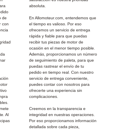
ara
absoluta.
edido
o de
En Allomoteur.com, entendemos que
r con
el tiempo es valioso. Por eso
encia
ofrecemos un servicio de entrega
rápida y fiable para que puedas
gridad
recibir tus piezas de motor de
ocasión en el menor tiempo posible.
ada
Además, proporcionamos un número
mar
de seguimiento de paleta, para que
puedas rastrear el envío de tu
pedido en tiempo real. Con nuestro
ación
servicio de entrega conveniente,
otor
puedes contar con nosotros para
tivo
ofrecerte una experiencia sin
ompra
complicaciones.
bles.
omete
Creemos en la transparencia e
e. Al
integridad en nuestras operaciones.
icipas
Por eso proporcionamos información
detallada sobre cada pieza,