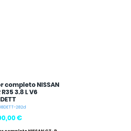
r completo NISSAN
R35 3.8 L V6
8DETT
R38DETT-282d
Precio
00,00 €