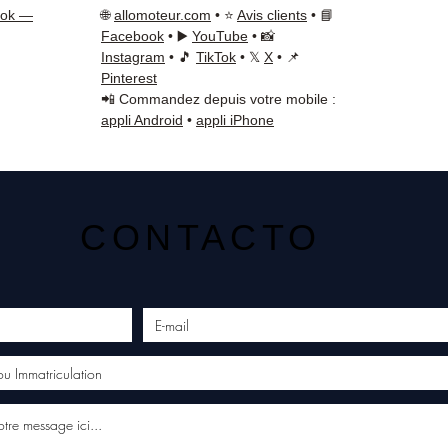
ook —
🌐
allomoteur.com
• ⭐
Avis clients
• 📘
Facebook
• ▶️
YouTube
• 📸
Instagram
• 🎵
TikTok
• 𝕏
X
• 📌
Pinterest
📲 Commandez depuis votre mobile :
appli Android
•
appli iPhone
CONTACTO