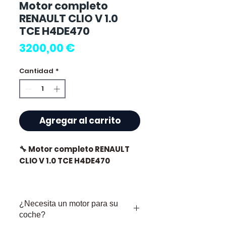
Motor completo
RENAULT CLIO V 1.0
TCE H4DE470
Precio
3200,00 €
Cantidad
*
Agregar al carrito
🔧 Motor completo RENAULT
CLIO V 1.0 TCE H4DE470
🏷️ Kilometraje : 49 000 km
certificados
¿Necesita un motor para su
🔖 Ref. fabricante : H4DE470
coche?