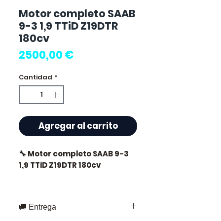
Motor completo SAAB
9-3 1,9 TTiD Z19DTR
180cv
Precio
2500,00 €
Cantidad
*
Agregar al carrito
🔧 Motor completo SAAB 9-3
1,9 TTiD Z19DTR 180cv
🏷️ Kilometraje: 0 km
certificados
🚚 Entrega