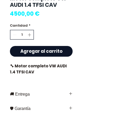
AUDI 1.4 TFSI CAV
Precio
4500,00 €
Cantidad
*
Agregar al carrito
🔧 Motor completo VW AUDI
1.4 TFSI CAV
🏷️ Kilometraje : 68 000 km
certificados
🚚 Entrega
Entrega rápida en toda Francia y
🛡️ Garantía
Europa
⭐ ¿Por qué elegir
Fedex – para envíos estándar