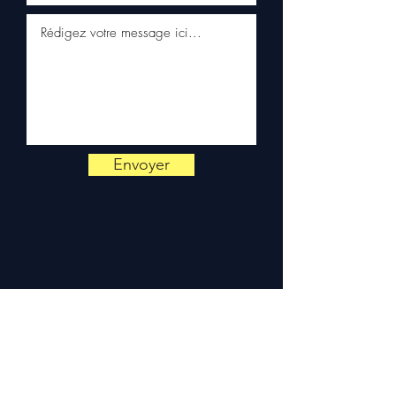
✅ Servicio al cliente reactivo
por WhatsApp
📞
¿Necesita un consejo?
Contáctenos al
+33 6 38 71 66
54
(WhatsApp disponible) —
Lunes a Viernes, 9h-18h.
Envoyer