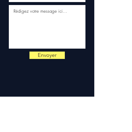
✅ Servicio al cliente reactivo
por WhatsApp
📞
¿Necesita un consejo?
Contáctenos al
+33 6 38 71 66
54
(WhatsApp disponible) —
Lunes a Viernes, 9h-18h.
Envoyer