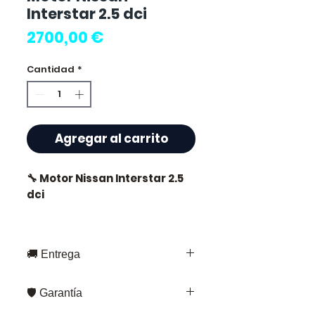
Interstar 2.5 dci
Precio
2700,00 €
Cantidad
*
Agregar al carrito
🔧 Motor Nissan Interstar 2.5
dci
🏷️ Kilometraje : 0 km
certificados
🚚 Entrega
Entrega rápida en toda Francia y
🛡️ Garantía
Europa
⭐ ¿Por qué elegir
Fedex – para envíos estándar