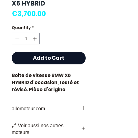
X6 HYBRID
Price
€3,700.00
Quantity
*
Add to Cart
Boite de vitesse BMW X6
HYBRID
d'occasion, testé et
révisé. Pièce d'origine
constructeur BMW.
Caractéristiques techniques
allomoteur.com
:
Kilométrage :
86 000 km
Votre
Destination
de Confiance pour
Marque :
BMW
🔗 Voir aussi nos autres
les Pièces de Moteur d'Occasion
État :
Occasion testée,
moteurs
Bienvenue chez Allomoteur.com,