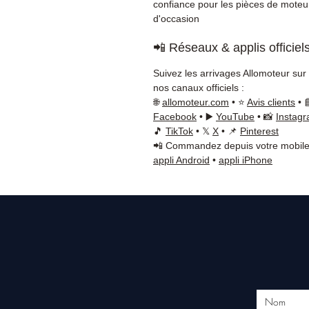
confiance pour les pièces de moteu
d'occasion
📲 Réseaux & applis officiel
Suivez les arrivages Allomoteur sur
nos canaux officiels :
🌐
allomoteur.com
• ⭐
Avis clients
• 
Facebook
• ▶️
YouTube
• 📸
Instag
🎵
TikTok
• 𝕏
X
• 📌
Pinterest
📲 Commandez depuis votre mobile
appli Android
•
appli iPhone