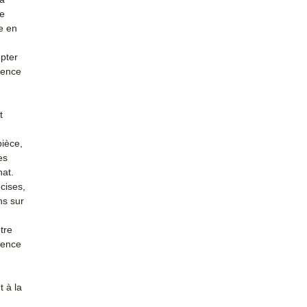
re
e en
mpter
ience
t
pièce,
es
hat.
cises,
ns sur
tre
rience
 à la