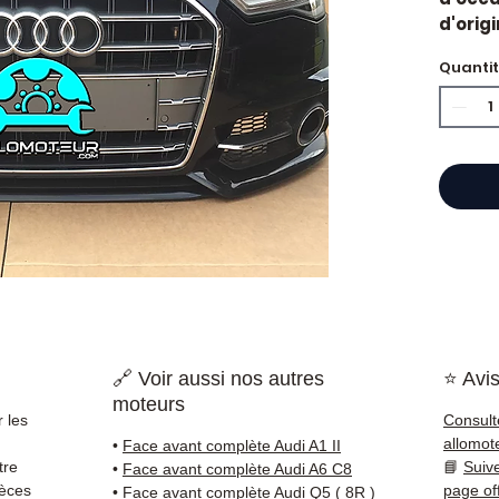
d'orig
Caract
Quanti
Kilo
Mar
État 
ava
Gara
Quand 
?
Suite
défaut
d'occa
soluti
Compat
vérifi
🔗 Voir aussi nos autres
⭐ Avis
sur vo
moteurs
direct
 les
Consult
Audi. 
allomot
•
Face avant complète Audi A1 II
reste 
tre
📘
Suiv
•
Face avant complète Audi A6 C8
+33 6 3
ièces
page of
•
Face avant complète Audi Q5 ( 8R )