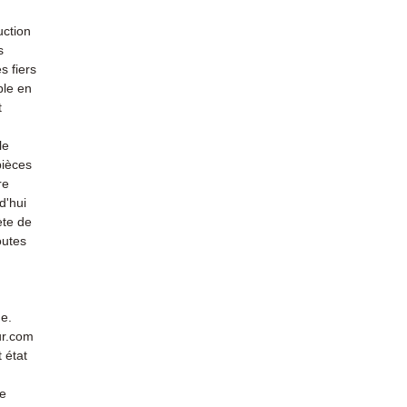
uction
s
s fiers
ble en
t
le
pièces
re
d'hui
ète de
outes
de.
ur.com
 état
de