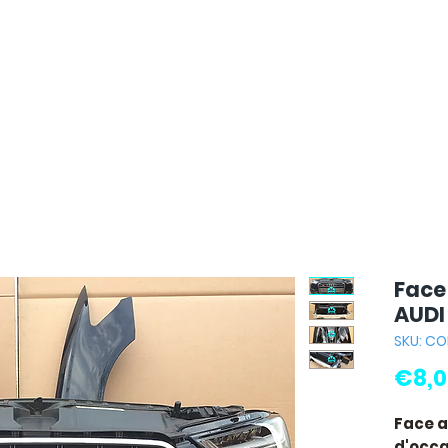
Face
AUDI
SKU: C
€8,0
Face a
d'occas