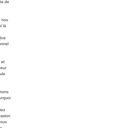
ée de
à nos
t là
 Que
onnel
 et
teur
ule.
enons
urquoi
iez
casion
nous
la