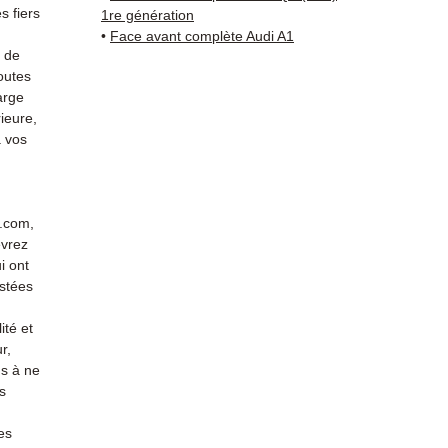
vérific
 fiers
1re génération
Livrais
•
Face avant complète Audi A1
5 à 7 
s de
outes
métrop
arge
sur pa
ieure,
en Eur
 vos
Allema
Bas, P
3 mois
profes
r.com,
Contac
evrez
(Whats
i ont
conta
stées
ité et
r,
s à ne
s
es