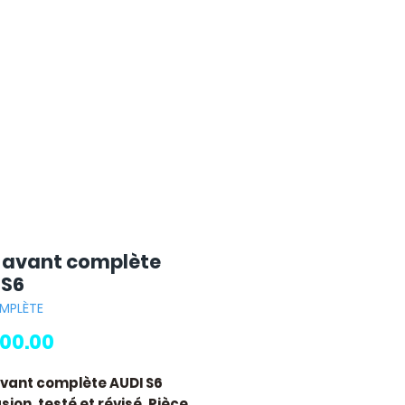
 avant complète
 S6
OMPLÈTE
Price
00.00
vant complète AUDI S6
ion, testé et révisé. Pièce