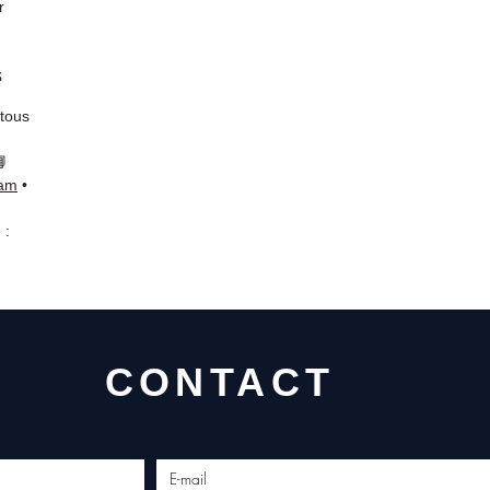
r
s
 tous
📘
ram
•
 :
CONTACT