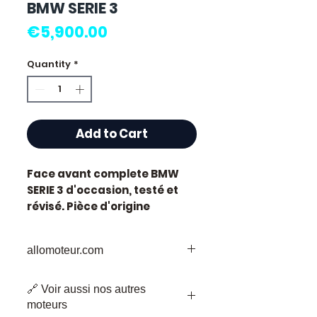
BMW SERIE 3
Price
€5,900.00
Quantity
*
Add to Cart
Face avant complete BMW
SERIE 3
d'occasion, testé et
révisé. Pièce d'origine
constructeur BMW.
Caractéristiques techniques
allomoteur.com
:
Kilométrage :
81 000 km
Votre
Destination
de Confiance pour
Marque :
BMW
🔗 Voir aussi nos autres
les Pièces de Moteur d'Occasion
État :
Occasion testée,
moteurs
Bienvenue chez Allomoteur.com,